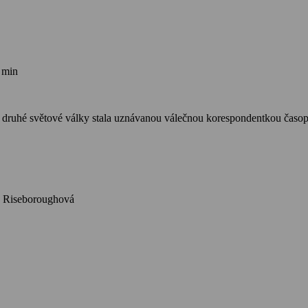
 min
m druhé světové války stala uznávanou válečnou korespondentkou časo
Winsletová, A. Samberg, A. Skarsgard, M. Cotillardová, A. Riseboroughová