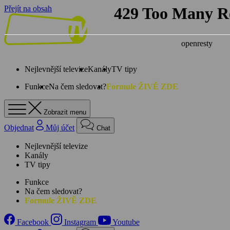
Přejít na obsah
Nejlevnější televize
Kanály
TV tipy
Funkce
Na čem sledovat?
Formule ŽIVĚ ZDE
Zobrazit menu
Objednat
Můj účet
Chat
Nejlevnější televize
Kanály
TV tipy
Funkce
Na čem sledovat?
Formule ŽIVĚ ZDE
Facebook
Instagram
Youtube