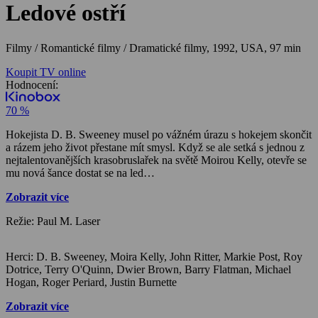
Ledové ostří
Filmy / Romantické filmy / Dramatické filmy,
1992, USA, 97 min
Koupit TV online
Hodnocení:
70 %
Hokejista D. B. Sweeney musel po vážném úrazu s hokejem skončit
a rázem jeho život přestane mít smysl. Když se ale setká s jednou z
nejtalentovanějších krasobruslařek na světě Moirou Kelly, otevře se
mu nová šance dostat se na led…
Zobrazit více
Režie: Paul M. Laser
Herci: D. B. Sweeney, Moira Kelly, John Ritter, Markie Post, Roy
Dotrice, Terry O'Quinn, Dwier Brown, Barry Flatman, Michael
Hogan, Roger Periard, Justin Burnette
Zobrazit více