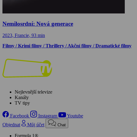
Nemilosrdní: Nová generace
2023, Francie, 93 min
Filmy / Krimi filmy / Thrillery / Akční filmy / Dramatické filmy
Nejlevnější televize
Kanály
TV tipy
Facebook
Instagram
Youtube
Objednat
Můj účet
Chat
Formula 1®