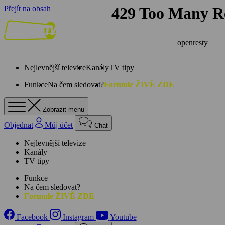
Přejít na obsah
Nejlevnější televize
Kanály
TV tipy
Funkce
Na čem sledovat?
Formule ŽIVĚ ZDE
Zobrazit menu
Objednat
Můj účet
Chat
Nejlevnější televize
Kanály
TV tipy
Funkce
Na čem sledovat?
Formule ŽIVĚ ZDE
Facebook
Instagram
Youtube