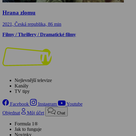
Hrana zlomu
2021, Česká republika, 86 min
Filmy / Thrillery / Dramatické filmy
Nejlevnější televize
Kanály
TV tipy
Facebook
Instagram
Youtube
Objednat
Můj účet
Chat
Formula 1®
Jak to funguje
Novinky