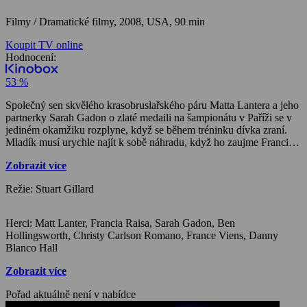
Filmy / Dramatické filmy,
2008, USA, 90 min
Koupit TV online
Hodnocení:
53 %
Společný sen skvělého krasobruslařského páru Matta Lantera a jeho
partnerky Sarah Gadon o zlaté medaili na šampionátu v Paříži se v
jediném okamžiku rozplyne, když se během tréninku dívka zraní.
Mladík musí urychle najít k sobě náhradu, když ho zaujme Francia
Raisa, amatérská hokejistka, která svou hru obohacuje
Zobrazit více
krasobruslařskými prvky. Jenže přichází další zrada…
Režie: Stuart Gillard
Herci: Matt Lanter, Francia Raisa, Sarah Gadon, Ben
Hollingsworth, Christy Carlson Romano, France Viens, Danny
Blanco Hall
Zobrazit více
Pořad aktuálně není v nabídce