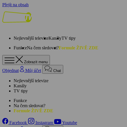
Přejít na obsah
Nejlevnější televize
Kanály
TV tipy
Funkce
Na čem sledovat?
Formule ŽIVĚ ZDE
Zobrazit menu
Objednat
Můj účet
Chat
Nejlevnější televize
Kanály
TV tipy
Funkce
Na čem sledovat?
Formule ŽIVĚ ZDE
Facebook
Instagram
Youtube