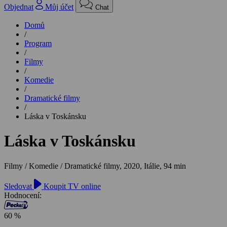
Objednat
Můj účet
Chat
Domů
/
Program
/
Filmy
/
Komedie
/
Dramatické filmy
/
Láska v Toskánsku
Láska v Toskánsku
Filmy / Komedie / Dramatické filmy,
2020, Itálie, 94 min
Sledovat
Koupit TV online
Hodnocení:
60 %