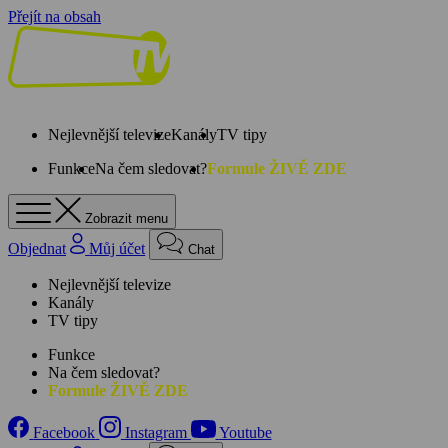
Přejít na obsah
Nejlevnější televize
Kanály
TV tipy
Funkce
Na čem sledovat?
Formule ŽIVĚ ZDE
Zobrazit menu
Objednat
Můj účet
Chat
Nejlevnější televize
Kanály
TV tipy
Funkce
Na čem sledovat?
Formule ŽIVĚ ZDE
Facebook
Instagram
Youtube