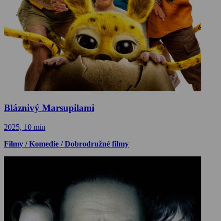
Bláznivý Marsupilami
2025, 10 min
Filmy / Komedie / Dobrodružné filmy