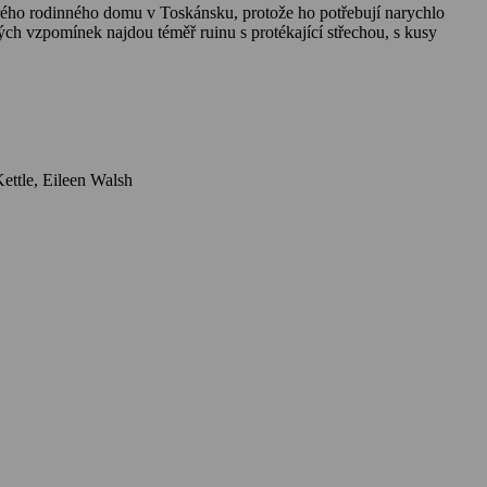
starého rodinného domu v Toskánsku, protože ho potřebují narychlo
ých vzpomínek najdou téměř ruinu s protékající střechou, s kusy
Herci: Liam Neeson, Micheál Richardson, Valeria Bilello, Lindsay Duncan, Marco Quaglia, Gian Marco Tavani, Helena Antonio, Yolanda Kettle, Eileen Walsh