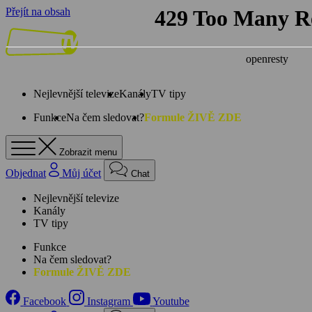
Přejít na obsah
Nejlevnější televize
Kanály
TV tipy
Funkce
Na čem sledovat?
Formule ŽIVĚ ZDE
Zobrazit menu
Objednat
Můj účet
Chat
Nejlevnější televize
Kanály
TV tipy
Funkce
Na čem sledovat?
Formule ŽIVĚ ZDE
Facebook
Instagram
Youtube