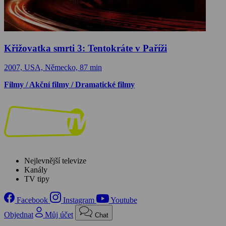
Křižovatka smrti 3: Tentokráte v Paříži
2007, USA, Německo, 87 min
Filmy / Akční filmy / Dramatické filmy
Nejlevnější televize
Kanály
TV tipy
Facebook
Instagram
Youtube
Objednat
Můj účet
Chat