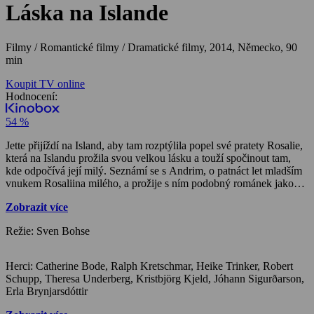
Láska na Islande
Filmy / Romantické filmy / Dramatické filmy,
2014, Německo, 90
min
Koupit TV online
Hodnocení:
54 %
Jette přijíždí na Island, aby tam rozptýlila popel své pratety Rosalie,
která na Islandu prožila svou velkou lásku a touží spočinout tam,
kde odpočívá její milý. Seznámí se s Andrim, o patnáct let mladším
vnukem Rosaliina milého, a prožije s ním podobný románek jako
kdysi její prateta.
Zobrazit více
Režie: Sven Bohse
Herci: Catherine Bode, Ralph Kretschmar, Heike Trinker, Robert
Schupp, Theresa Underberg, Kristbjörg Kjeld, Jóhann Sigurðarson,
Erla Brynjarsdóttir