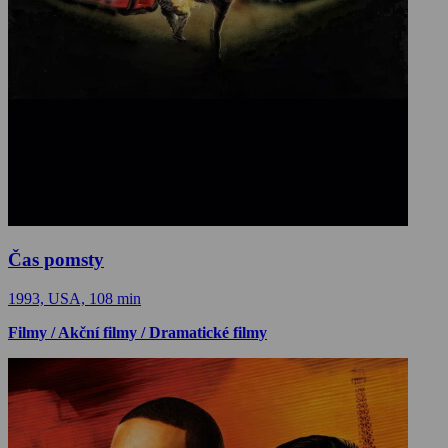
Čas pomsty
1993, USA, 108 min
Filmy / Akční filmy / Dramatické filmy