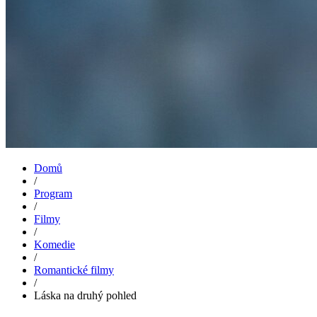
Domů
/
Program
/
Filmy
/
Komedie
/
Romantické filmy
/
Láska na druhý pohled