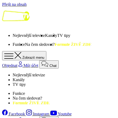
Přejít na obsah
Nejlevnější televize
Kanály
TV tipy
Funkce
Na čem sledovat?
Formule ŽIVĚ ZDE
Zobrazit menu
Objednat
Můj účet
Chat
Nejlevnější televize
Kanály
TV tipy
Funkce
Na čem sledovat?
Formule ŽIVĚ ZDE
Facebook
Instagram
Youtube