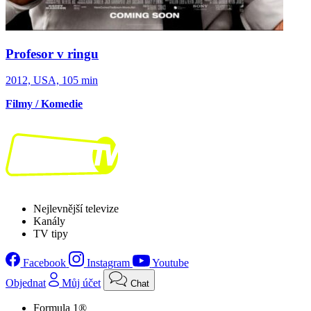
Profesor v ringu
2012, USA, 105 min
Filmy / Komedie
Nejlevnější televize
Kanály
TV tipy
Facebook
Instagram
Youtube
Objednat
Můj účet
Chat
Formula 1®