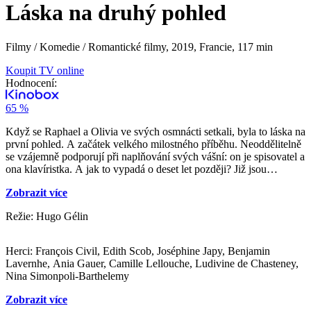
Láska na druhý pohled
Filmy / Komedie / Romantické filmy,
2019, Francie, 117 min
Koupit TV online
Hodnocení:
65 %
Když se Raphael a Olivia ve svých osmnácti setkali, byla to láska na
první pohled. A začátek velkého milostného příběhu. Neoddělitelně
se vzájemně podporují při naplňování svých vášní: on je spisovatel a
ona klavíristka. A jak to vypadá o deset let později? Již jsou
manželi, ale vášně a vzájemné podpory je mezi nimi již méně.
Zobrazit více
Zatímco Raphael píše úspěšné bestsellery, Olivia oželela vlastní
sólovou hudební kariéru, v které ji její manžel ohromený vlastním
Režie: Hugo Gélin
spisovatelským úspěchem podporoval stále méně a méně. Jednoho
večera to si Olivia přestane být jistá, zda ji Raphael ještě vlastně
vůbec miluje. Následujícího rána se Raphael probouzí sám a čeká jej
Herci: François Civil, Edith Scob, Joséphine Japy, Benjamin
pořádný šok. Propadne se totiž do paralelního světa, ve kterém žije
Lavernhe, Ania Gauer, Camille Lellouche, Ludivine de Chasteney,
úplně jiný život. Olivii v něm nikdy nepotkal, ta je nyní slavnou
Nina Simonpoli-Barthelemy
klavíristkou a on určitě není slavným a všemi uznávaným
spisovatelem. Je jen neznámým učitelem literatury, má navíc na
Zobrazit více
hrudi záhadné tetování s nápisem „ping“ a především si uvědomí, že