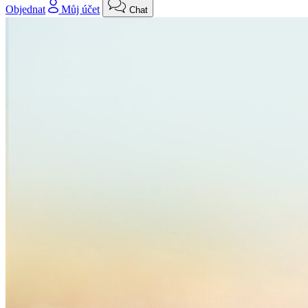
Objednat
Můj účet
Chat