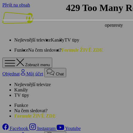
Přejít na obsah
Nejlevnější televize
Kanály
TV tipy
Funkce
Na čem sledovat?
Formule ŽIVĚ ZDE
Zobrazit menu
Objednat
Můj účet
Chat
Nejlevnější televize
Kanály
TV tipy
Funkce
Na čem sledovat?
Formule ŽIVĚ ZDE
Facebook
Instagram
Youtube