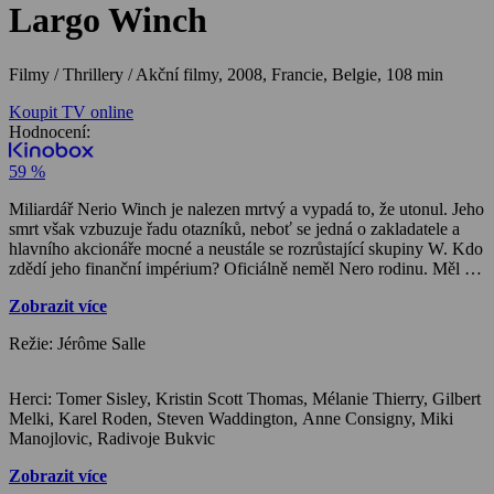
Largo Winch
Filmy / Thrillery / Akční filmy,
2008, Francie, Belgie, 108 min
Koupit TV online
Hodnocení:
59 %
Miliardář Nerio Winch je nalezen mrtvý a vypadá to, že utonul. Jeho
smrt však vzbuzuje řadu otazníků, neboť se jedná o zakladatele a
hlavního akcionáře mocné a neustále se rozrůstající skupiny W. Kdo
zdědí jeho finanční impérium? Oficiálně neměl Nero rodinu. Měl ale
jedno dobře střežené tajemství. Před skoro třiceti lety adoptoval z
Zobrazit více
bosenského sirotčince syna Larga. Potíž je v tom, že tento mladý
dědic byl právě zatčen a uvězněn kdesi hluboko v Amazonii. Je
Režie: Jérôme Salle
obviněn z pašování drog, ačkoliv tvrdí, že je nevinný. Nerio je
mrtvý, Largo ve vězení. Co když spolu tyto dvě skutečnosti nějak
souvisí? Může to být spiknutí za účelem převzetí kontroly nad jejich
Herci: Tomer Sisley, Kristin Scott Thomas, Mélanie Thierry, Gilbert
impériem?
Melki, Karel Roden, Steven Waddington, Anne Consigny, Miki
Manojlovic, Radivoje Bukvic
Zobrazit více