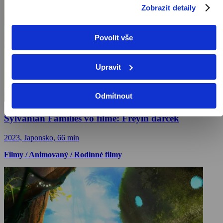
Zobrazit detaily
Povolit vše
Upravit
Odmítnout
Sylvanian Families vo filme: Freyin darček
2023, Japonsko, 66 min
Filmy / Animovaný / Rodinné filmy