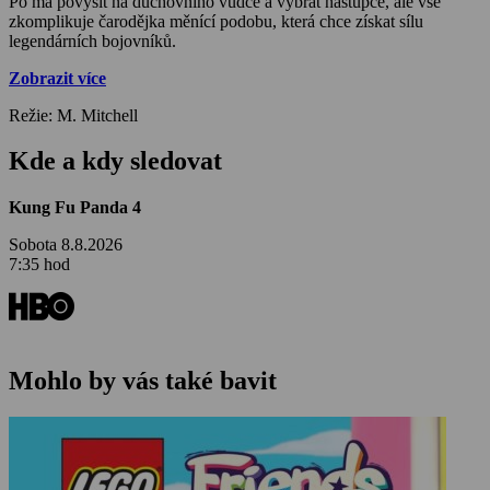
Po má povýšit na duchovního vůdce a vybrat nástupce, ale vše
zkomplikuje čarodějka měnící podobu, která chce získat sílu
legendárních bojovníků.
Zobrazit více
Režie: M. Mitchell
Kde a kdy sledovat
Kung Fu Panda 4
Sobota 8.8.2026
7:35 hod
Mohlo by vás také bavit