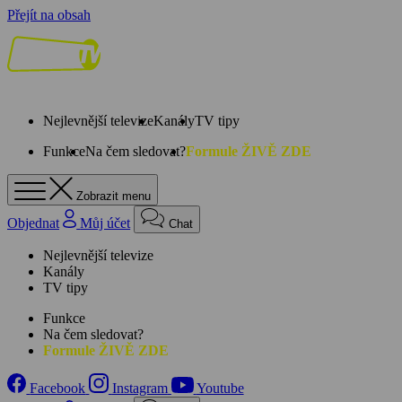
Přejít na obsah
Nejlevnější televize
Kanály
TV tipy
Funkce
Na čem sledovat?
Formule ŽIVĚ ZDE
Zobrazit menu
Objednat
Můj účet
Chat
Nejlevnější televize
Kanály
TV tipy
Funkce
Na čem sledovat?
Formule ŽIVĚ ZDE
Facebook
Instagram
Youtube