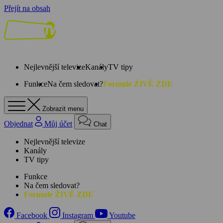
Přejít na obsah
Nejlevnější televize
Kanály
TV tipy
Funkce
Na čem sledovat?
Formule ŽIVĚ ZDE
Zobrazit menu
Objednat
Můj účet
Chat
Nejlevnější televize
Kanály
TV tipy
Funkce
Na čem sledovat?
Formule ŽIVĚ ZDE
Facebook
Instagram
Youtube