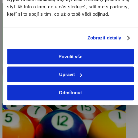
Pořad aktuálně není v nabídce
styl. 🍪 Info o tom, co u nás sleduješ, sdílíme s partnery,
kteří si to spojí s tím, co už o tobě vědí odjinud.
Zobrazit detaily
Povolit vše
Upravit
Odmítnout