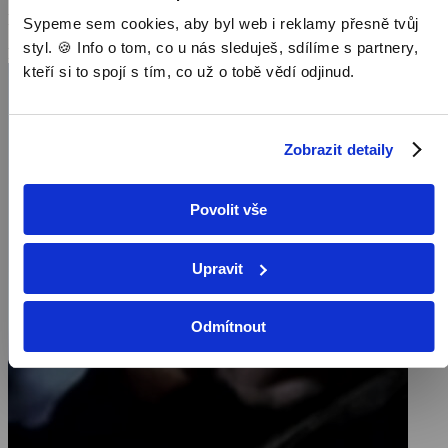
Režie: Pavel Dražan
Sypeme sem cookies, aby byl web i reklamy přesně tvůj
styl. 🍪 Info o tom, co u nás sleduješ, sdílíme s partnery,
Pořad aktuálně není v nabídce
kteří si to spojí s tím, co už o tobě vědí odjinud.
Zobrazit detaily
Povolit vše
Upravit
Odmítnout