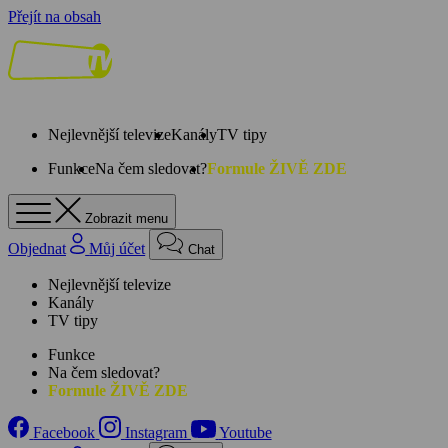
Přejít na obsah
Nejlevnější televize
Kanály
TV tipy
Funkce
Na čem sledovat?
Formule ŽIVĚ ZDE
Zobrazit menu
Objednat
Můj účet
Chat
Nejlevnější televize
Kanály
TV tipy
Funkce
Na čem sledovat?
Formule ŽIVĚ ZDE
Facebook
Instagram
Youtube