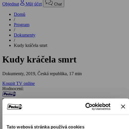
Objednat
Můj účet
Chat
Domů
/
Program
/
Dokumenty
/
Kudy kráčela smrt
Kudy kráčela smrt
Dokumenty,
2019, Česká republika, 17 min
Koupit TV online
Hodnocení:
58 %
Devatenáct ztracených. Devatenáct otazníků. Devatenáct osudu
mladých mužů…
Zobrazit více
Tato webová stránka používá cookies