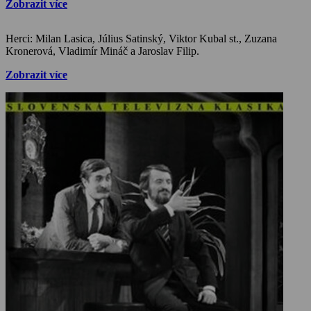
Zobrazit více
Herci: Milan Lasica, Július Satinský, Viktor Kubal st., Zuzana
Kronerová, Vladimír Mináč a Jaroslav Filip.
Zobrazit více