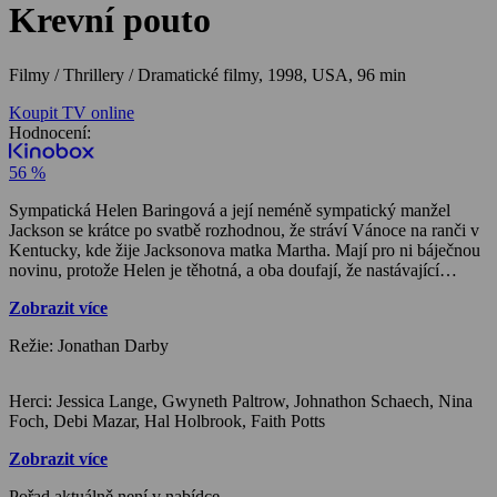
Krevní pouto
Filmy / Thrillery / Dramatické filmy,
1998, USA, 96 min
Koupit TV online
Hodnocení:
56 %
Sympatická Helen Baringová a její neméně sympatický manžel
Jackson se krátce po svatbě rozhodnou, že stráví Vánoce na ranči v
Kentucky, kde žije Jacksonova matka Martha. Mají pro ni báječnou
novinu, protože Helen je těhotná, a oba doufají, že nastávající
babička bude mít radost. Jenže skutečnost je poněkud jiná. Martha je
Zobrazit více
totiž posedlá představou, že Helen je její sokyně, která se ji snaží
oloupit o Jacksona, kterého vždy milovala až nezdravě silnou a
Režie: Jonathan Darby
nekritickou mateřskou láskou. Tuto posedlost navíc posiluje
skutečnost, že její kdysi tak poslušný a hodný syn nyní stojí na
manželčině straně…
Herci: Jessica Lange, Gwyneth Paltrow, Johnathon Schaech, Nina
Foch, Debi Mazar, Hal Holbrook, Faith Potts
Zobrazit více
Pořad aktuálně není v nabídce