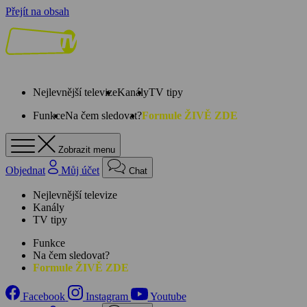
Přejít na obsah
Nejlevnější televize
Kanály
TV tipy
Funkce
Na čem sledovat?
Formule ŽIVĚ ZDE
Zobrazit menu
Objednat
Můj účet
Chat
Nejlevnější televize
Kanály
TV tipy
Funkce
Na čem sledovat?
Formule ŽIVĚ ZDE
Facebook
Instagram
Youtube