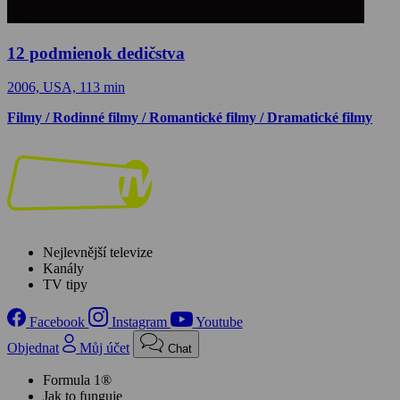
12 podmienok dedičstva
2006, USA, 113 min
Filmy / Rodinné filmy / Romantické filmy / Dramatické filmy
Nejlevnější televize
Kanály
TV tipy
Facebook
Instagram
Youtube
Objednat
Můj účet
Chat
Formula 1®
Jak to funguje