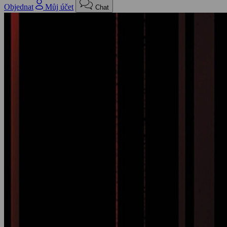
Objednat
Můj účet
Chat