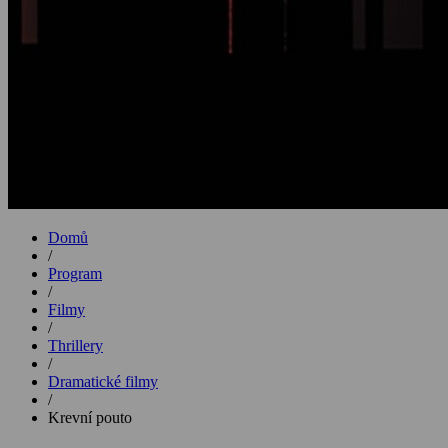
Domů
/
Program
/
Filmy
/
Thrillery
/
Dramatické filmy
/
Krevní pouto