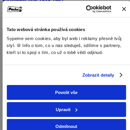
Rozdělený svět 1939-1962
2024, Německo, Polsko, Belgie, Lucembursko, 50 min
Dokumenty / Historické dokumenty
Tato webová stránka používá cookies
Sypeme sem cookies, aby byl web i reklamy přesně tvůj
styl. 🍪 Info o tom, co u nás sleduješ, sdílíme s partnery,
kteří si to spojí s tím, co už o tobě vědí odjinud.
Zobrazit detaily
Povolit vše
Upravit
Odmítnout