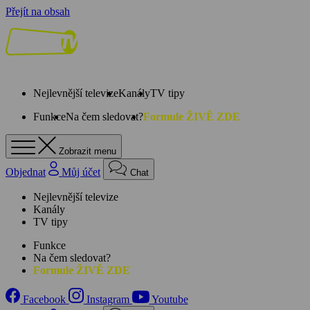
Přejít na obsah
Nejlevnější televize
Kanály
TV tipy
Funkce
Na čem sledovat?
Formule ŽIVĚ ZDE
Zobrazit menu
Objednat
Můj účet
Chat
Nejlevnější televize
Kanály
TV tipy
Funkce
Na čem sledovat?
Formule ŽIVĚ ZDE
Facebook
Instagram
Youtube