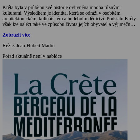
Kréta byla v průběhu své historie ovlivněna mnoha různými
kulturami. Výsledkem je identita, která se odráží v osobitém
architektonickém, kulinářském a hudebním dědictví. Podstatu Kréty
však lze nalézt také ve způsobu života jejích obyvatel a výjimečných
přírodních produktech, od aromatických bylinek po olivový olej,
Zobrazit více
které tvoří základ proslulé krétské stravy, zdroje zdraví a
dlouhověkosti. I proto může kolébka jedné z nejstarších evropských
Režie: Jean-Hubert Martin
civilizací vyzařovat jedinečnou pozitivní energii.
Pořad aktuálně není v nabídce