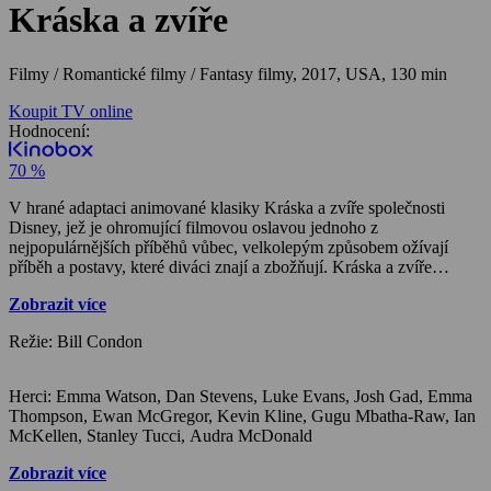
Kráska a zvíře
Filmy / Romantické filmy / Fantasy filmy,
2017, USA, 130 min
Koupit TV online
Hodnocení:
70 %
V hrané adaptaci animované klasiky Kráska a zvíře společnosti
Disney, jež je ohromující filmovou oslavou jednoho z
nejpopulárnějších příběhů vůbec, velkolepým způsobem ožívají
příběh a postavy, které diváci znají a zbožňují. Kráska a zvíře
popisuje pozoruhodný příběh Krásky, bystré, krásné a nezávislé
Zobrazit více
mladé dívky, kterou ve svém zámku uvězní děsivé zvíře. Navzdory
strachu se spřátelí se zakletým zámeckým služebnictvem a uvědomí
Režie: Bill Condon
si, že se pod obludným zvířecím zevnějškem ukrývá vlídná duše
skutečného prince.
Herci: Emma Watson, Dan Stevens, Luke Evans, Josh Gad, Emma
Thompson, Ewan McGregor, Kevin Kline, Gugu Mbatha-Raw, Ian
McKellen, Stanley Tucci, Audra McDonald
Zobrazit více