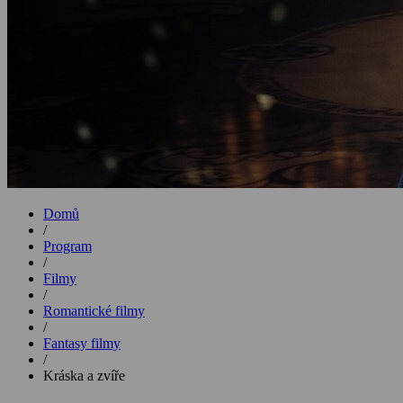
Domů
/
Program
/
Filmy
/
Romantické filmy
/
Fantasy filmy
/
Kráska a zvíře