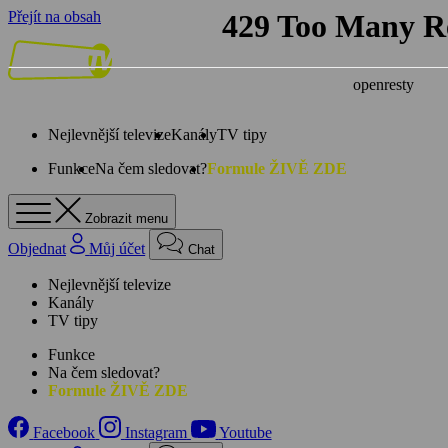
Přejít na obsah
Nejlevnější televize
Kanály
TV tipy
Funkce
Na čem sledovat?
Formule ŽIVĚ ZDE
Zobrazit menu
Objednat
Můj účet
Chat
Nejlevnější televize
Kanály
TV tipy
Funkce
Na čem sledovat?
Formule ŽIVĚ ZDE
Facebook
Instagram
Youtube