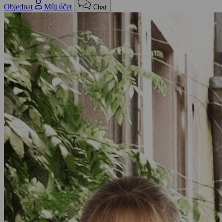
Objednat
Můj účet
Chat