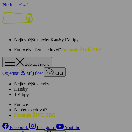
Přejít na obsah
Nejlevnější televize
Kanály
TV tipy
Funkce
Na čem sledovat?
Formule ŽIVĚ ZDE
Zobrazit menu
Objednat
Můj účet
Chat
Nejlevnější televize
Kanály
TV tipy
Funkce
Na čem sledovat?
Formule ŽIVĚ ZDE
Facebook
Instagram
Youtube