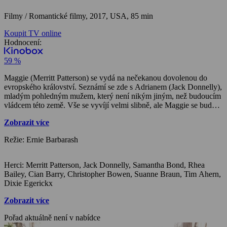
Filmy / Romantické filmy,
2017, USA, 85 min
Koupit TV online
Hodnocení:
59 %
Maggie (Merritt Patterson) se vydá na nečekanou dovolenou do
evropského království. Seznámí se zde s Adrianem (Jack Donnelly),
mladým pohledným mužem, který není nikým jiným, než budoucím
vládcem této země. Vše se vyvíjí velmi slibně, ale Maggie se bude
muset vypořádat s princovou matkou, které nepadla do oka, a také
Zobrazit více
se bude muset rozhodnout, zda dát přednost princi, nebo nabídce
vysněné práce v USA.
Režie: Ernie Barbarash
Herci: Merritt Patterson, Jack Donnelly, Samantha Bond, Rhea
Bailey, Cian Barry, Christopher Bowen, Suanne Braun, Tim Ahern,
Dixie Egerickx
Zobrazit více
Pořad aktuálně není v nabídce