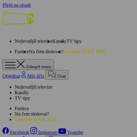
Přejít na obsah
Nejlevnější televize
Kanály
TV tipy
Funkce
Na čem sledovat?
Formule ŽIVĚ ZDE
Zobrazit menu
Objednat
Můj účet
Chat
Nejlevnější televize
Kanály
TV tipy
Funkce
Na čem sledovat?
Formule ŽIVĚ ZDE
Facebook
Instagram
Youtube