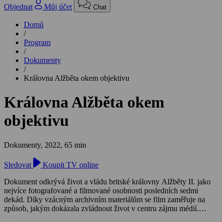
Objednat
Můj účet
Chat
Domů
/
Program
/
Dokumenty
/
Královna Alžběta okem objektivu
Královna Alžběta okem
objektivu
Dokumenty,
2022, 65 min
Sledovat
Koupit TV online
Dokument odkrývá život a vládu britské královny Alžběty II. jako
nejvíce fotografované a filmované osobnosti posledních sedmi
dekád. Díky vzácným archivním materiálům se film zaměřuje na
způsob, jakým dokázala zvládnout život v centru zájmu médií.
Podle chronologického pořadí se dokument zabývá mladou