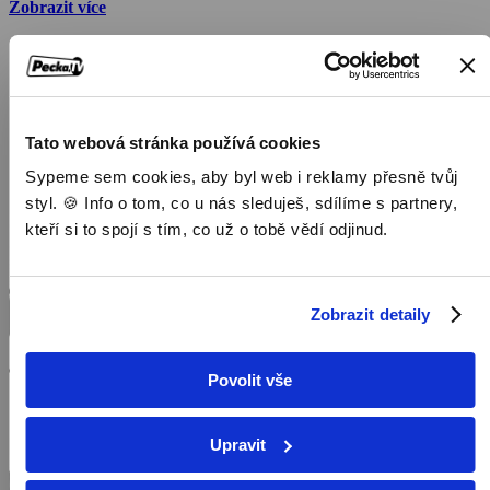
Zobrazit více
princeznou, která se stala královnou náhodou; její zamilováním a
nástupem na trůnu; rolí mladé matky a vedoucí postavy
Commonwealthu; a přizpůsobením se požadavkům celosvětového
publika v éře masmédií. Příběh je vyprávěn prostřednictvím
rozhovorů s klíčovými královskými komentátory a historiky
Tato webová stránka používá cookies
Sypeme sem cookies, aby byl web i reklamy přesně tvůj
styl. 🍪 Info o tom, co u nás sleduješ, sdílíme s partnery,
kteří si to spojí s tím, co už o tobě vědí odjinud.
Zobrazit detaily
Povolit vše
Upravit