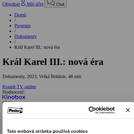
Objednat
Můj účet
Chat
Domů
/
Program
/
Dokumenty
/
Král Karel III.: nová éra
Král Karel III.: nová éra
Dokumenty,
2023, Velká Británie, 48 min
Koupit TV online
Hodnocení:
67 %
Jaká byla cesta nově korunovaného krále na trůn a jakým bude
vládcem? Sedm desetiletí ho svět vnímal jako britského korunního
prince. V roce 2022, kdy jeho matka slavila shodou okolností sedm
desetiletí na britském trůnu, se z prince z Walesu stal ze dne na den
Tato webová stránka používá cookies