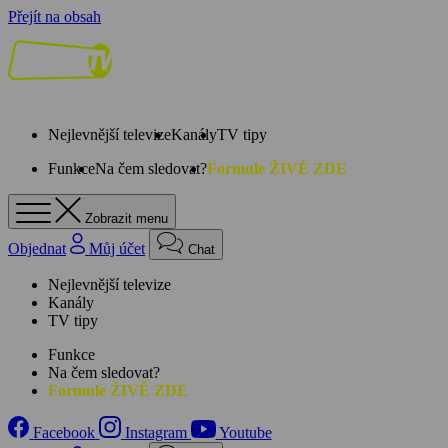
Přejít na obsah
Nejlevnější televize
Kanály
TV tipy
Funkce
Na čem sledovat?
Formule ŽIVĚ ZDE
Zobrazit menu
Objednat
Můj účet
Chat
Nejlevnější televize
Kanály
TV tipy
Funkce
Na čem sledovat?
Formule ŽIVĚ ZDE
Facebook
Instagram
Youtube