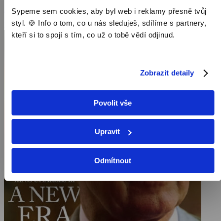
král Karel III. Na svou roli se připravoval od útlého dětství a stejný
Zobrazit více
úděl čeká i jeho syna Williama, i když ten patrně nebude čekat tak
Sypeme sem cookies, aby byl web i reklamy přesně tvůj
dlouho. O jeho minulosti, současnosti a budoucnosti pojednává
styl. 🍪 Info o tom, co u nás sleduješ, sdílíme s partnery,
Pořad aktuálně není v nabídce
dnešní dokument, v němž má hlavní slovo králův bývalý osobní
kteří si to spojí s tím, co už o tobě vědí odjinud.
komorník Grant Harrold.
Zobrazit detaily
Povolit vše
Upravit
Odmítnout