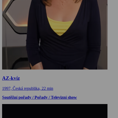
AZ-kvíz
1997, Česká republika, 22 min
Soutěžní pořady / Pořady / Televizní show