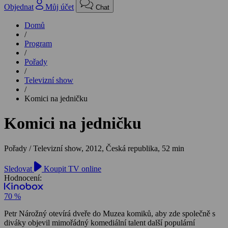
Objednat
Můj účet
Chat
Domů
/
Program
/
Pořady
/
Televizní show
/
Komici na jedničku
Komici na jedničku
Pořady / Televizní show,
2012, Česká republika, 52 min
Sledovat
Koupit TV online
Hodnocení:
70 %
Petr Nárožný otevírá dveře do Muzea komiků, aby zde společně s
diváky objevil mimořádný komediální talent další populární