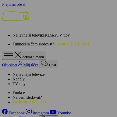
Přejít na obsah
Nejlevnější televize
Kanály
TV tipy
Funkce
Na čem sledovat?
Formule ŽIVĚ ZDE
Zobrazit menu
Objednat
Můj účet
Chat
Nejlevnější televize
Kanály
TV tipy
Funkce
Na čem sledovat?
Formule ŽIVĚ ZDE
Facebook
Instagram
Youtube