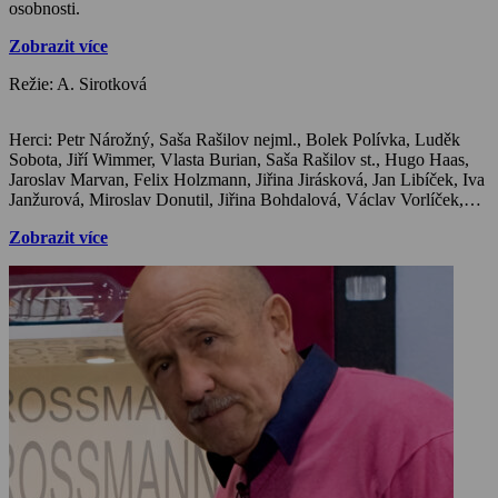
osobnosti.
Zobrazit více
Režie: A. Sirotková
Herci: Petr Nárožný, Saša Rašilov nejml., Bolek Polívka, Luděk Sobota, Jiří Wimmer, Vlasta Burian, Saša Rašilov st., Hugo Haas, Jaroslav Marvan, Felix Holzmann, Jiřina Jirásková, Jan Libíček, Iva Janžurová, Miroslav Donutil, Jiřina Bohdalová, Václav Vorlíček, Vladimír Menšík, Miloš Kopecký, Stella Zázvorková, Jindřich Plachta, Jiří Sovák, Nataša Gollová, Jan Werich, Jiří Voskovec, Jana Kopecká, Milan Hein, Martin Donutil, Jan Vala, Ladislav Gerendáš, Vladimír Pucholt, Jan Schmid, Eva Gerová, Jitka Molavcová, Zdeněk Svěrák, Ladislav Smoljak, Miroslav Horníček, Jiří Grossmann, Jiří Suchý, Miloslav Šimek, Jiří Císler, Oldřich Nový,
Zobrazit více