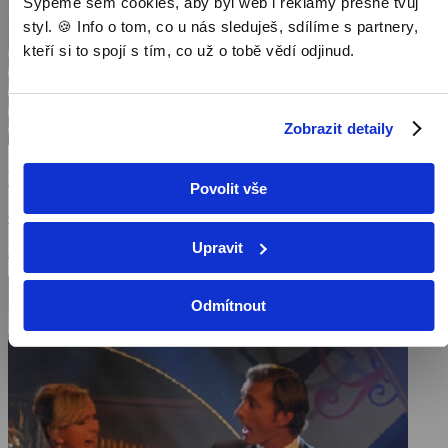
Sypeme sem cookies, aby byl web i reklamy přesně tvůj
styl. 🍪 Info o tom, co u nás sleduješ, sdílíme s partnery,
kteří si to spojí s tím, co už o tobě vědí odjinud.
Zobrazit detaily
Počasí
Povolit vše
Česká republika, 1 min
Upravit
Publicistické pořady / Pořady / Televizní show
Odmítnout