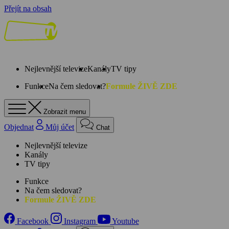
Přejít na obsah
Nejlevnější televize
Kanály
TV tipy
Funkce
Na čem sledovat?
Formule ŽIVĚ ZDE
Zobrazit menu
Objednat
Můj účet
Chat
Nejlevnější televize
Kanály
TV tipy
Funkce
Na čem sledovat?
Formule ŽIVĚ ZDE
Facebook
Instagram
Youtube