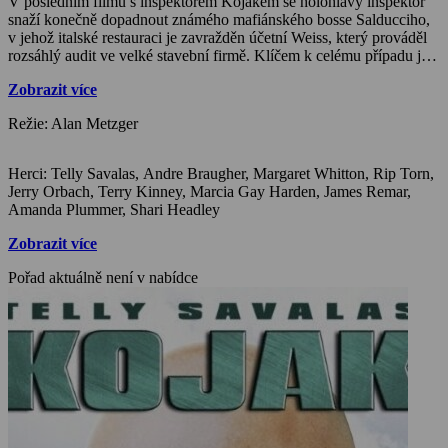
V posledním filmu s inspektorem Kojakem se holohlavý inspektor
snaží konečně dopadnout známého mafiánského bosse Salducciho,
v jehož italské restauraci je zavražděn účetní Weiss, který prováděl
rozsáhlý audit ve velké stavební firmě. Klíčem k celému případu je
identita najatého zabijáka, který by Kojaka dovedl k Salduccimu, ale
Zobrazit více
všechno komplikují zákulisní machinace uvnitř bohaté korporace,
jejíž majitelé jsou vyšetřováni FBI z daňových úniků.
Režie: Alan Metzger
Herci: Telly Savalas, Andre Braugher, Margaret Whitton, Rip Torn,
Jerry Orbach, Terry Kinney, Marcia Gay Harden, James Remar,
Amanda Plummer, Shari Headley
Zobrazit více
Pořad aktuálně není v nabídce