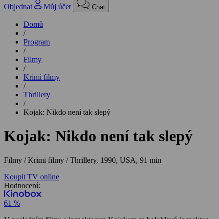
Objednat
Můj účet
Chat
Domů
/
Program
/
Filmy
/
Krimi filmy
/
Thrillery
/
Kojak: Nikdo není tak slepý
Kojak: Nikdo není tak slepý
Filmy / Krimi filmy / Thrillery,
1990, USA, 91 min
Koupit TV online
Hodnocení:
61 %