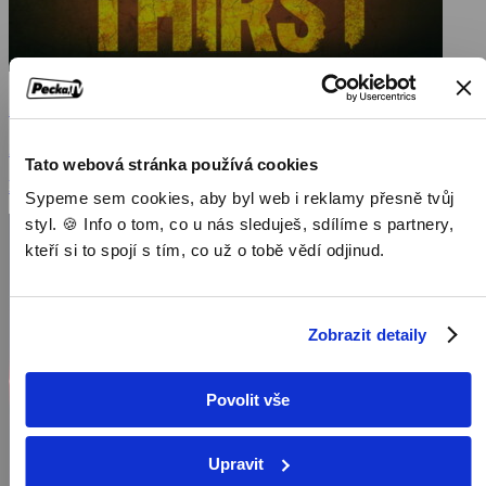
Žízeň
2015, USA, 87 min
Tato webová stránka používá cookies
Filmy / Thrillery / Akční filmy
Sypeme sem cookies, aby byl web i reklamy přesně tvůj
styl. 🍪 Info o tom, co u nás sleduješ, sdílíme s partnery,
kteří si to spojí s tím, co už o tobě vědí odjinud.
Zobrazit detaily
Povolit vše
Upravit