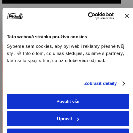
Nářez 2
2013, USA, 103 min
Filmy / Komedie / Akční filmy
Tato webová stránka používá cookies
Sypeme sem cookies, aby byl web i reklamy přesně tvůj
styl. 🍪 Info o tom, co u nás sleduješ, sdílíme s partnery,
kteří si to spojí s tím, co už o tobě vědí odjinud.
Zobrazit detaily
Povolit vše
Upravit