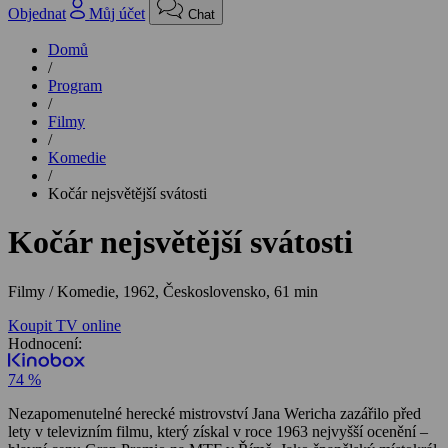
Objednat
Můj účet
Chat
Domů
/
Program
/
Filmy
/
Komedie
/
Kočár nejsvětější svátosti
Kočár nejsvětější svátosti
Filmy / Komedie,
1962, Československo, 61 min
Koupit TV online
Hodnocení:
74 %
Nezapomenutelné herecké mistrovství Jana Wericha zazářilo před
lety v televizním filmu, který získal v roce 1963 nejvyšší ocenění –