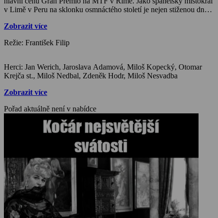
hlavní cenu Gran Premio na MTF v Římě. Jako španělský místokrál
v Limě v Peru na sklonku osmnáctého století je nejen stiženou dnou,
ale i pochybami o věrnosti své milenky, herečky místního divadla.
Zobrazit více
Své účty s nevěrnou kráskou si hodlá vyřídit velmi rázně…
Režie: František Filip
Herci: Jan Werich, Jaroslava Adamová, Miloš Kopecký, Otomar
Krejča st., Miloš Nedbal, Zdeněk Hodr, Miloš Nesvadba
Zobrazit více
Pořad aktuálně není v nabídce