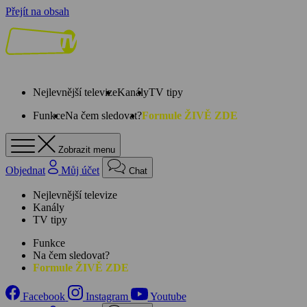
Přejít na obsah
Nejlevnější televize
Kanály
TV tipy
Funkce
Na čem sledovat?
Formule ŽIVĚ ZDE
Zobrazit menu
Objednat
Můj účet
Chat
Nejlevnější televize
Kanály
TV tipy
Funkce
Na čem sledovat?
Formule ŽIVĚ ZDE
Facebook
Instagram
Youtube