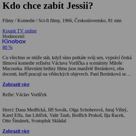
Kdo chce zabít Jessii?
Filmy / Komedie / Sci-fi filmy,
1966, Československo, 81 min
Koupit TV online
Hodnocení:
80 %
Co všechno se může stát, když ráno potkáte svůj sen, vypráví česká
filmová komedie režiséra Václava Vorlíčka a scenáristy Miloše
Macourka. Hlavními hrdiny filmu jsou manželé Beránkovi, oba
docenti, kteří pracují na vědeckých objevech. Paní Beránková se
zabývá somniologií – hledá prostředek, který by ovlivňoval lidské
Zobrazit více
sny. Docent Beránek se zase snaží vynalézt přístroj obrovské
fyzické síly. Od chvíle, kdy se mu do rukou dostanou komiksové
Režie: Václav Vorlíček
sešity, se všechno změní. Kvůli neprověřenému preparátu jeho
manželky oživnou tři komiksové postavy z Beránkova snu – krásná
Jessie, superman a pistolník. Začíná velká dobrodružná honička…
Herci: Dana Medřická, Jiří Sovák, Olga Schoberová, Juraj Višný,
Karel Effa, Jan Libíček, Valtr Taub, Bedřich Prokoš, Ilja Racek,
Otto Šimánek, Svatopluk Skládal
Zobrazit více