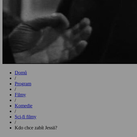
Domů
/
Program
/
Filmy
/
Komedie
/
Sci-fi filmy
/
Kdo chce zabít Jessii?