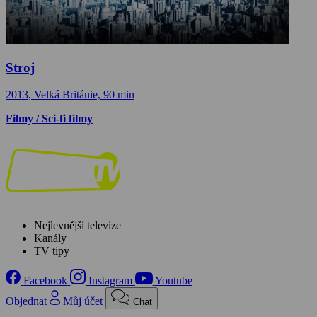
Stroj
2013, Velká Británie, 90 min
Filmy / Sci-fi filmy
Nejlevnější televize
Kanály
TV tipy
Facebook
Instagram
Youtube
Objednat
Můj účet
Chat