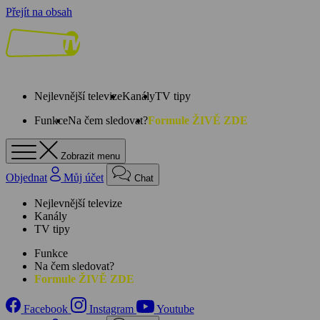
Přejít na obsah
Nejlevnější televize
Kanály
TV tipy
Funkce
Na čem sledovat?
Formule ŽIVĚ ZDE
Zobrazit menu
Objednat
Můj účet
Chat
Nejlevnější televize
Kanály
TV tipy
Funkce
Na čem sledovat?
Formule ŽIVĚ ZDE
Facebook
Instagram
Youtube