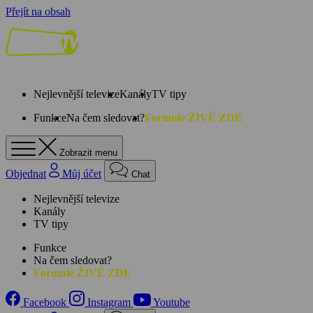
Přejít na obsah
Nejlevnější televize
Kanály
TV tipy
Funkce
Na čem sledovat?
Formule ŽIVĚ ZDE
Zobrazit menu
Objednat
Můj účet
Chat
Nejlevnější televize
Kanály
TV tipy
Funkce
Na čem sledovat?
Formule ŽIVĚ ZDE
Facebook
Instagram
Youtube