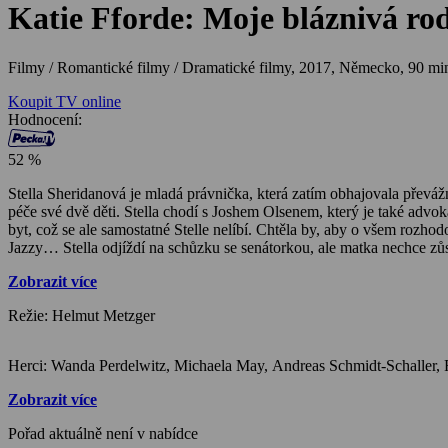
Katie Fforde: Moje bláznivá ro
Filmy / Romantické filmy / Dramatické filmy,
2017, Německo, 90 mi
Koupit TV online
Hodnocení:
52 %
Stella Sheridanová je mladá právnička, která zatím obhajovala převá
péče své dvě děti. Stella chodí s Joshem Olsenem, který je také advokát
byt, což se ale samostatné Stelle nelíbí. Chtěla by, aby o všem rozhod
Jazzy… Stella odjíždí na schůzku se senátorkou, ale matka nechce zůs
případ přišla, ale senátorka jí nečekaně zavolá s tím, že ji chce. Barba
Zobrazit více
což ji poněkud vyvede z míry. Otec je zamilovaný a zbytek života si 
Režie: Helmut Metzger
Zobrazit více
Pořad aktuálně není v nabídce