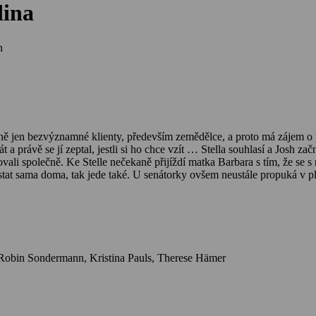
dina
n
žně jen bezvýznamné klienty, především zemědělce, a proto má zájem o
 a právě se jí zeptal, jestli si ho chce vzít … Stella souhlasí a Josh z
ovali společně. Ke Stelle nečekaně přijíždí matka Barbara s tím, že se s
tat sama doma, tak jede také. U senátorky ovšem neustále propuká v pl
ra přemluví Stellu, aby jela za otcem a snažila se jejich spor urovnat, a
chce užívat. Opět se prý cítí mladý …
Herci: Wanda Perdelwitz, Michaela May, Andreas Schmidt-Schaller, Robin Sondermann, Kristina Pauls, Therese Hämer