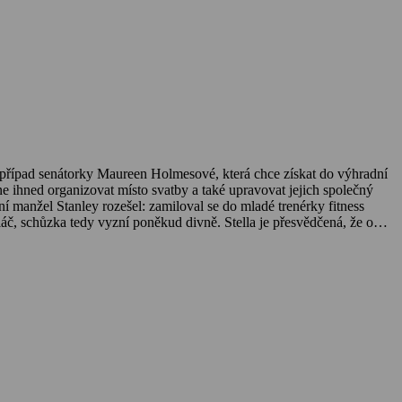
 případ senátorky Maureen Holmesové, která chce získat do výhradní
ačne ihned organizovat místo svatby a také upravovat jejich společný
 ní manžel Stanley rozešel: zamiloval se do mladé trenérky fitness
áč, schůzka tedy vyzní poněkud divně. Stella je přesvědčená, že o
le Stella tam najde jeho milenku Jazzy, se kterou kdysi chodila do školy,