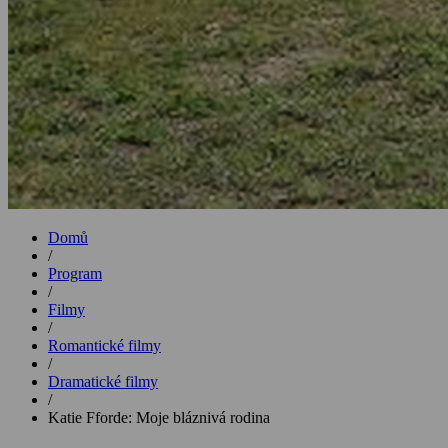
Domů
/
Program
/
Filmy
/
Romantické filmy
/
Dramatické filmy
/
Katie Fforde: Moje bláznivá rodina