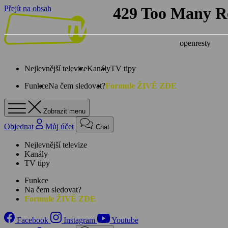
Přejít na obsah
Nejlevnější televize
Kanály
TV tipy
Funkce
Na čem sledovat?
Formule ŽIVĚ ZDE
Zobrazit menu
Objednat
Můj účet
Chat
Nejlevnější televize
Kanály
TV tipy
Funkce
Na čem sledovat?
Formule ŽIVĚ ZDE
Facebook
Instagram
Youtube