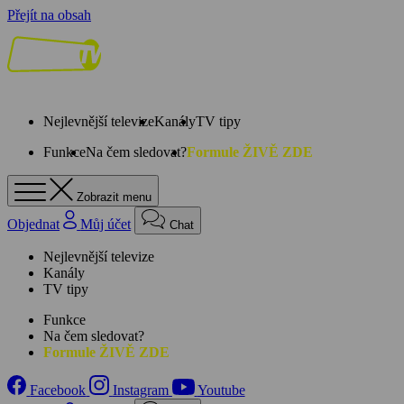
Přejít na obsah
Nejlevnější televize
Kanály
TV tipy
Funkce
Na čem sledovat?
Formule ŽIVĚ ZDE
Zobrazit menu
Objednat
Můj účet
Chat
Nejlevnější televize
Kanály
TV tipy
Funkce
Na čem sledovat?
Formule ŽIVĚ ZDE
Facebook
Instagram
Youtube