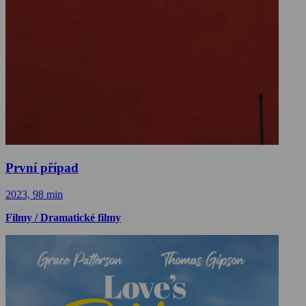
První případ
2023, 98 min
Filmy / Dramatické filmy