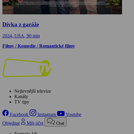
Dívka z garáže
2024, USA, 90 min
Filmy / Komedie / Romantické filmy
Nejlevnější televize
Kanály
TV tipy
Facebook
Instagram
Youtube
Objednat
Můj účet
Chat
Formula 1®