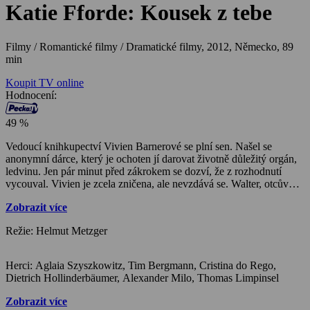
Katie Fforde: Kousek z tebe
Filmy / Romantické filmy / Dramatické filmy,
2012, Německo, 89
min
Koupit TV online
Hodnocení:
49 %
Vedoucí knihkupectví Vivien Barnerové se plní sen. Našel se
anonymní dárce, který je ochoten jí darovat životně důležitý orgán,
ledvinu. Jen pár minut před zákrokem se dozví, že z rozhodnutí
vycouval. Vivien je zcela zničena, ale nevzdává se. Walter, otcův
přítel pracující na dialýze, se rozhodne zjistit, kdo je onen anonymní
Zobrazit více
dárce a proč své rozhodnutí změnil.
Režie: Helmut Metzger
Herci: Aglaia Szyszkowitz, Tim Bergmann, Cristina do Rego,
Dietrich Hollinderbäumer, Alexander Milo, Thomas Limpinsel
Zobrazit více