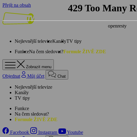
Přejít na obsah
Nejlevnější televize
Kanály
TV tipy
Funkce
Na čem sledovat?
Formule ŽIVĚ ZDE
Zobrazit menu
Objednat
Můj účet
Chat
Nejlevnější televize
Kanály
TV tipy
Funkce
Na čem sledovat?
Formule ŽIVĚ ZDE
Facebook
Instagram
Youtube