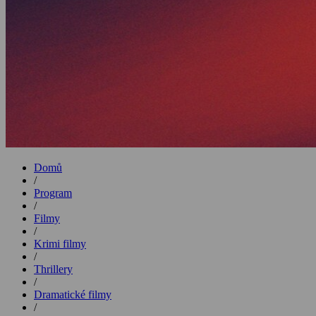
Domů
/
Program
/
Filmy
/
Krimi filmy
/
Thrillery
/
Dramatické filmy
/