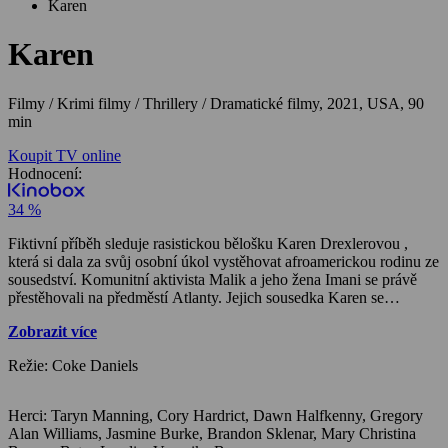
Karen
Karen
Filmy / Krimi filmy / Thrillery / Dramatické filmy,
2021, USA, 90
min
Koupit TV online
Hodnocení:
34 %
Fiktivní příběh sleduje rasistickou bělošku Karen Drexlerovou ,
která si dala za svůj osobní úkol vystěhovat afroamerickou rodinu ze
sousedství. Komunitní aktivista Malik a jeho žena Imani se právě
přestěhovali na předměstí Atlanty. Jejich sousedka Karen se
zpočátku jeví jako milá, přátelská a až přehnaně ochotná. Za tím
Zobrazit více
vším se však skrývá rasová nenávist a touha zbavit se nechtěných
sousedů jakýmkoli způsobem. Postupem času mladý pár zjistí, co je
Režie: Coke Daniels
zač a že je nebezpečná. Nemíní se ale vzdát a ustoupit bez boje.
Herci: Taryn Manning, Cory Hardrict, Dawn Halfkenny, Gregory
Alan Williams, Jasmine Burke, Brandon Sklenar, Mary Christina