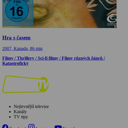
Hra s časem
2007, Kanada, 86 min
Filmy / Thrillery / Sci-fi filmy / Filmy různých žánrů /
Katastrofický
Nejlevnější televize
Kanály
TV tipy