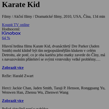
Karate Kid
Filmy / Akční filmy / Dramatické filmy,
2010, USA, Čína, 134 min
Koupit TV online
Hodnocení:
64 %
Hlavní hrdina filmu Karate Kid, dvanáctiletý Dre Parker (Jaden
Smith) mohl klidně být tím nejpopulárnějším klukem v celém
Detroitu, ale poté, co je oba kariéra jeho matky zavede do Číny, má
s navazováním přátelství se svými vrstevníky velké problémy.
Nakonec se mu podaří najít si cestu ke své spolužačce Mej Jing,
Zobrazit více
kterou, jak se zdá, Dre také zajímá, ale jejich přátelství záhy narazí
na kulturní odlišnosti. A Dre si navíc znepřátelí třídního rváče
Režie: Harald Zwart
Čchenga. Dre zná sice základy karate, ale v zemi kung fu mu to k
ničemu není a Čcheng mu snadno dá za vyučenou. Dre, který se v
cizí zemi cítí zcela osamoceně, nemá jinou možnost než se obrátit s
Herci: Jackie Chan, Jaden Smith, Taraji P. Henson, Rongguang Yu,
prosbou na údržbáře pana Hana (Jackie Chan). Ten o sobě tají, že je
Wenwen Han, Zhensu Wu, Zhenwei Wang
mistrem kung fu, ale začne Dreho trénovat na nadcházející kung fu
turnaj, kde by se mohl Čchengovi postavit. Zatímco mu pan Han
Zobrazit více
vysvětluje, že kung fu nestojí na úderech a chvatech, ale na
rozvážnosti a klidu, zjišťuje Dre, že postavit se třídním rváčům bude
Pořad aktuálně není v nabídce