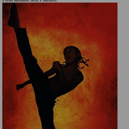
úkol, jaký v jeho životě neměl dosud obdoby.