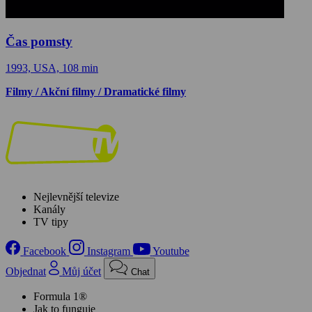
Čas pomsty
1993, USA, 108 min
Filmy / Akční filmy / Dramatické filmy
Nejlevnější televize
Kanály
TV tipy
Facebook
Instagram
Youtube
Objednat
Můj účet
Chat
Formula 1®
Jak to funguje