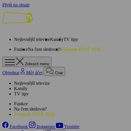
Přejít na obsah
Nejlevnější televize
Kanály
TV tipy
Funkce
Na čem sledovat?
Formule ŽIVĚ ZDE
Zobrazit menu
Objednat
Můj účet
Chat
Nejlevnější televize
Kanály
TV tipy
Funkce
Na čem sledovat?
Formule ŽIVĚ ZDE
Facebook
Instagram
Youtube