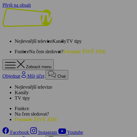
Přejít na obsah
Nejlevnější televize
Kanály
TV tipy
Funkce
Na čem sledovat?
Formule ŽIVĚ ZDE
Zobrazit menu
Objednat
Můj účet
Chat
Nejlevnější televize
Kanály
TV tipy
Funkce
Na čem sledovat?
Formule ŽIVĚ ZDE
Facebook
Instagram
Youtube