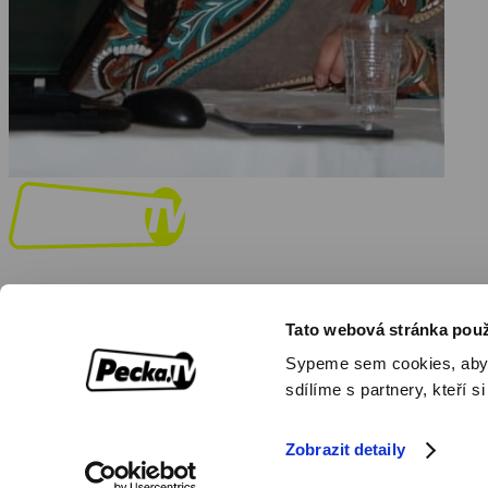
Tato webová stránka použ
Facebook
Instagram
Youtube
Sypeme sem cookies, aby by
Objednat
Můj účet
Chat
sdílíme s partnery, kteří si
Formula
Zobrazit detaily
© 2026 Pecka.TV
Hrdě vytvořeno v České republice