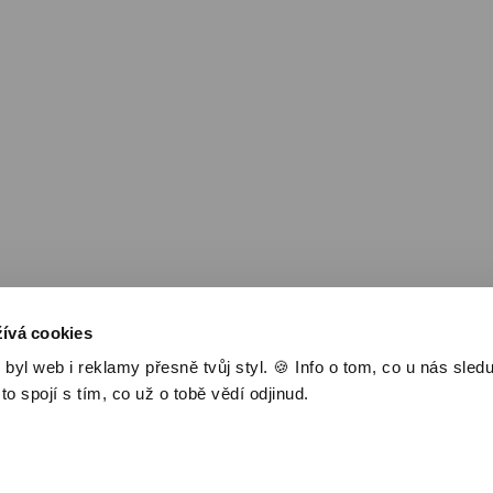
Nejlevnější televize
Kanály
TV tipy
ívá cookies
l web i reklamy přesně tvůj styl. 🍪 Info o tom, co u nás sledu
 to spojí s tím, co už o tobě vědí odjinud.
 1®
Jak to funguje
Novinky
Časté dotazy
Ceník, VOP a GDPR
Kontakt
Ak