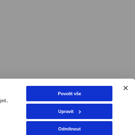
Povolit vše
ješ,
Upravit
tivovat voucher
Odmítnout