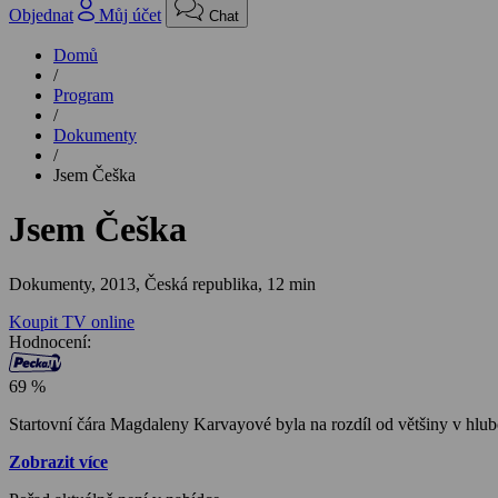
Objednat
Můj účet
Chat
Domů
/
Program
/
Dokumenty
/
Jsem Češka
Jsem Češka
Dokumenty,
2013, Česká republika, 12 min
Koupit TV online
Hodnocení:
69 %
Startovní čára Magdaleny Karvayové byla na rozdíl od většiny v hlubok
Zobrazit více