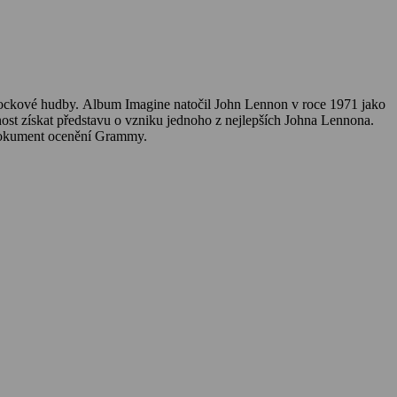
 rockové hudby. Album Imagine natočil John Lennon v roce 1971 jako
st získat představu o vzniku jednoho z nejlepších Johna Lennona.
l dokument ocenění Grammy.