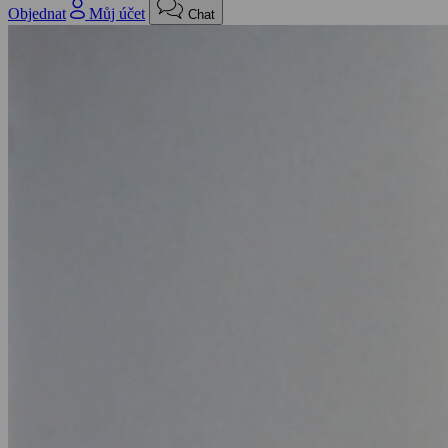
Objednat
Můj účet
Chat