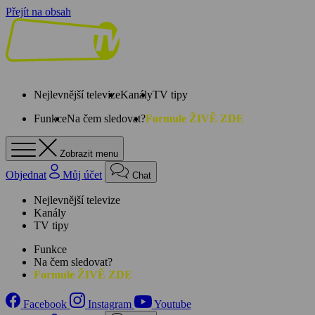
Přejít na obsah
Nejlevnější televize
Kanály
TV tipy
Funkce
Na čem sledovat?
Formule ŽIVĚ ZDE
Zobrazit menu
Objednat
Můj účet
Chat
Nejlevnější televize
Kanály
TV tipy
Funkce
Na čem sledovat?
Formule ŽIVĚ ZDE
Facebook
Instagram
Youtube