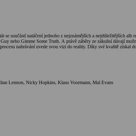
se součástí natáčení jednoho z nejznámějších a nejdůležitějších alb
s Guy nebo Gimme Some Truth. A právě záběry ze zákulisí dávají možno
procesu nahrávání uvede svou vizi do reality. Díky své kvalitě získa
Herci: John Lennon, Yoko Ono, George Harrison, Jack Nicholson, Julian Lennon, Nicky Hopkins, Klaus Voormann, Mal Evans