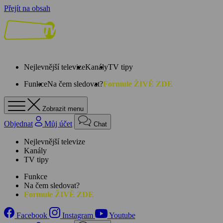
Přejít na obsah
Nejlevnější televize
Kanály
TV tipy
Funkce
Na čem sledovat?
Formule ŽIVĚ ZDE
Zobrazit menu
Objednat
Můj účet
Chat
Nejlevnější televize
Kanály
TV tipy
Funkce
Na čem sledovat?
Formule ŽIVĚ ZDE
Facebook
Instagram
Youtube