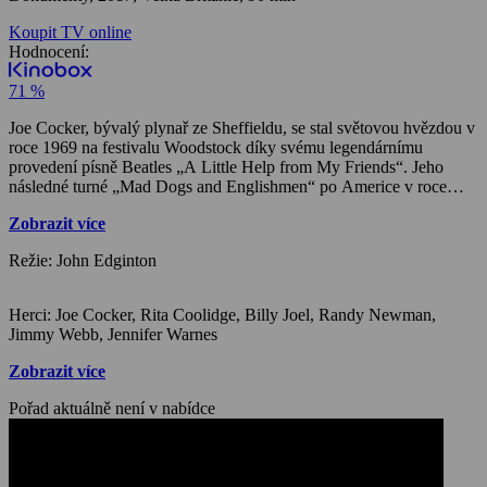
Koupit TV online
Hodnocení:
71 %
Joe Cocker, bývalý plynař ze Sheffieldu, se stal světovou hvězdou v
roce 1969 na festivalu Woodstock díky svému legendárnímu
provedení písně Beatles „A Little Help from My Friends“. Jeho
následné turné „Mad Dogs and Englishmen“ po Americe v roce
1970 je dnes považováno za jeden z milníků v rockové historii. S
Zobrazit více
rostoucí hvězdnou slávou však rostl tlak na jeho psychiku a v 70.
letech Joe Cockera málem zabili jeho vnitřní démoni. Dokument
Režie: John Edginton
přibližuje vítězný boj se závislostí na alkoholu a drogách, ale i ten
marný se zákeřnou nemocí. Archivní rozhovory a elektrizující
záběry z vystoupení legendárního zpěváka doplněné o výpovědi
Herci: Joe Cocker, Rita Coolidge, Billy Joel, Randy Newman,
rodinných příslušníků, spolupracovníků a dalších hudebníků
Jimmy Webb, Jennifer Warnes
doplňují obrázek nespoutaného rockera s citlivou duší.
Zobrazit více
Pořad aktuálně není v nabídce