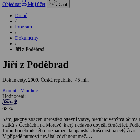
Objednat
Můj účet
Chat
Domů
/
Program
/
Dokumenty
/
Jiří z Poděbrad
Jiří z Poděbrad
Dokumenty,
2009, Česká republika, 45 min
Koupit TV online
Hodnocení:
68 %
Sám, jakoby ztracen uprostřed bitevní vřavy, hledí udivenýma očima n
statků v Čechách i na Moravě, který nedávno dovršil čtrnáct let. Pod
Jiřího Poděbradského poznamenala lipanská zkušenost na celý život. 
V případě nutnosti neváhal zdvihnout meč.