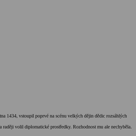
tna 1434, vstoupil poprvé na scénu velkých dějin dědic rozsáhlých
 raději volil diplomatické prostředky. Rozhodnost mu ale nechyběla.