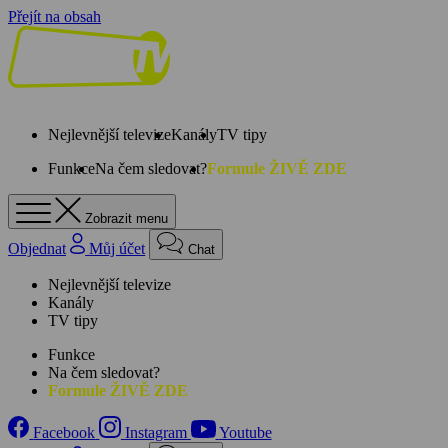
Přejít na obsah
Nejlevnější televize
Kanály
TV tipy
Funkce
Na čem sledovat?
Formule ŽIVĚ ZDE
Zobrazit menu
Objednat
Můj účet
Chat
Nejlevnější televize
Kanály
TV tipy
Funkce
Na čem sledovat?
Formule ŽIVĚ ZDE
Facebook
Instagram
Youtube