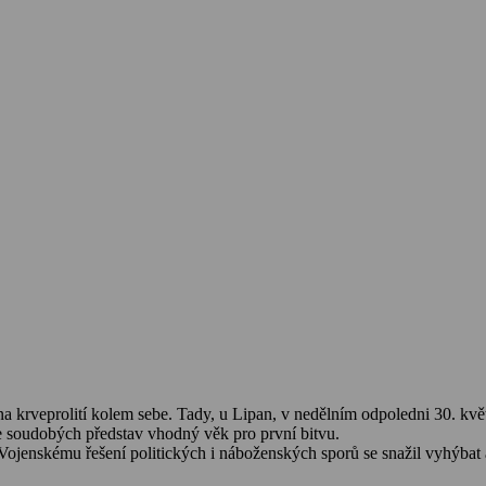
a krveprolití kolem sebe. Tady, u Lipan, v nedělním odpoledni 30. kvě
le soudobých představ vhodný věk pro první bitvu.
Vojenskému řešení politických i náboženských sporů se snažil vyhýbat a