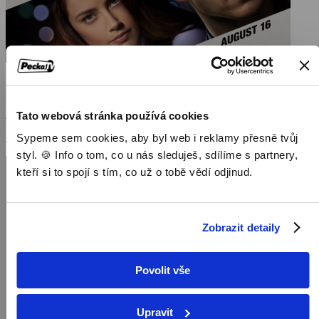
Špionáž
2013, USA, Francie, 120 min
Tato webová stránka používá cookies
Sypeme sem cookies, aby byl web i reklamy přesně tvůj
Filmy / Krimi filmy / Thrillery / Dramatické filmy
styl. 🍪 Info o tom, co u nás sleduješ, sdílíme s partnery,
kteří si to spojí s tím, co už o tobě vědí odjinud.
Zobrazit detaily
Povolit vše
Upravit