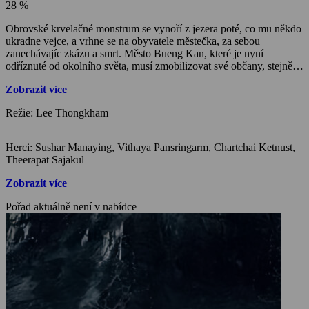
28 %
Obrovské krvelačné monstrum se vynoří z jezera poté, co mu někdo
ukradne vejce, a vrhne se na obyvatele městečka, za sebou
zanechávajíc zkázu a smrt. Město Bueng Kan, které je nyní
odříznuté od okolního světa, musí zmobilizovat své občany, stejně
jako skupinu vědců, kteří ve městě provádějí výzkum, aby tohoto
Zobrazit více
predátora dopadli dříve, než bude pozdě.
Režie: Lee Thongkham
Herci: Sushar Manaying, Vithaya Pansringarm, Chartchai Ketnust,
Theerapat Sajakul
Zobrazit více
Pořad aktuálně není v nabídce