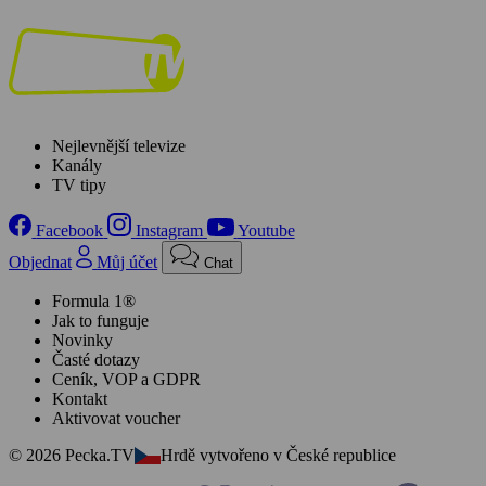
Nejlevnější televize
Kanály
TV tipy
Facebook
Instagram
Youtube
Objednat
Můj účet
Chat
Formula 1®
Jak to funguje
Novinky
Časté dotazy
Ceník, VOP a GDPR
Kontakt
Aktivovat voucher
© 2026 Pecka.TV
Hrdě vytvořeno v České republice