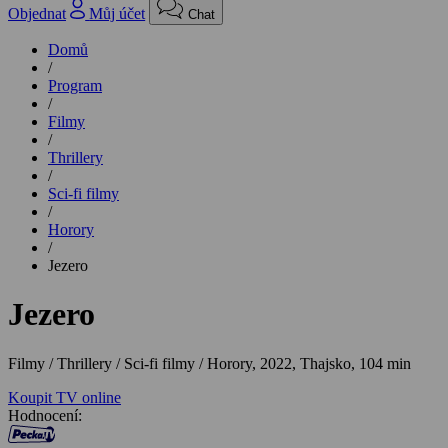
Objednat
Můj účet
Chat
Domů
/
Program
/
Filmy
/
Thrillery
/
Sci-fi filmy
/
Horory
/
Jezero
Jezero
Filmy / Thrillery / Sci-fi filmy / Horory,
2022, Thajsko, 104 min
Koupit TV online
Hodnocení: