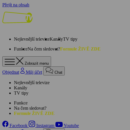
Přejít na obsah
Nejlevnější televize
Kanály
TV tipy
Funkce
Na čem sledovat?
Formule ŽIVĚ ZDE
Zobrazit menu
Objednat
Můj účet
Chat
Nejlevnější televize
Kanály
TV tipy
Funkce
Na čem sledovat?
Formule ŽIVĚ ZDE
Facebook
Instagram
Youtube