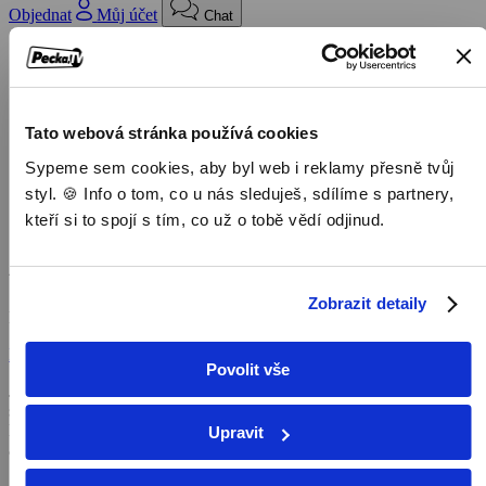
Objednat
Můj účet
Chat
Domů
/
Program
/
Dokumenty
Tato webová stránka používá cookies
/
Sypeme sem cookies, aby byl web i reklamy přesně tvůj
Jezero Tanganika: Modré srdce Afriky
styl. 🍪 Info o tom, co u nás sleduješ, sdílíme s partnery,
Jezero Tanganika: Modré srdce
kteří si to spojí s tím, co už o tobě vědí odjinud.
Afriky
Zobrazit detaily
Dokumenty,
2022, 48 min
Koupit TV online
Povolit vše
Jezero Tanganika, jedno z největších na Zemi, je místem, kde se
střetávají dva velmi odlišné, ale srovnatelně magické světy.
Nedotčená divočina na pobřeží, která je domovem šimpanzů, slonů
Upravit
a antilop, a působivě rozmanitý podvodní svět. Jezero má mnoho
vlastností charakteristických pro oceány. Zažít zde můžeme