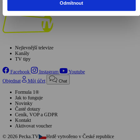
Zobrazit více
dechberoucí západy slunce, příležitostné bouře s vlnobitím a pod
Odmítnout
hladinou spatříme sardinky, barevné rybky, kraby a dokonce houby.
Pořad aktuálně není v nabídce
Nejlevnější televize
Kanály
TV tipy
Facebook
Instagram
Youtube
Objednat
Můj účet
Chat
Formula 1®
Jak to funguje
Novinky
Časté dotazy
Ceník, VOP a GDPR
Kontakt
Aktivovat voucher
© 2026 Pecka.TV
Hrdě vytvořeno v České republice