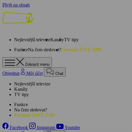
Přejít na obsah
Nejlevnější televize
Kanály
TV tipy
Funkce
Na čem sledovat?
Formule ŽIVĚ ZDE
Zobrazit menu
Objednat
Můj účet
Chat
Nejlevnější televize
Kanály
TV tipy
Funkce
Na čem sledovat?
Formule ŽIVĚ ZDE
Facebook
Instagram
Youtube