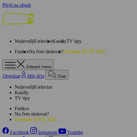
Přejít na obsah
Nejlevnější televize
Kanály
TV tipy
Funkce
Na čem sledovat?
Formule ŽIVĚ ZDE
Zobrazit menu
Objednat
Můj účet
Chat
Nejlevnější televize
Kanály
TV tipy
Funkce
Na čem sledovat?
Formule ŽIVĚ ZDE
Facebook
Instagram
Youtube