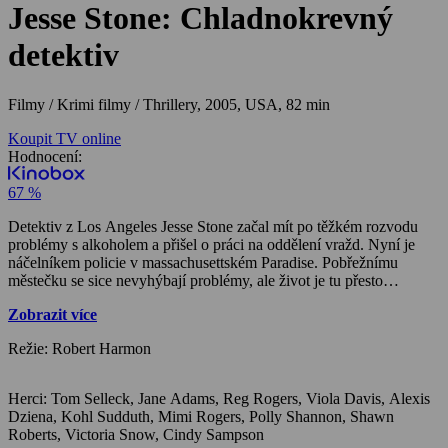
Jesse Stone: Chladnokrevný
detektiv
Filmy / Krimi filmy / Thrillery,
2005, USA, 82 min
Koupit TV online
Hodnocení:
67 %
Detektiv z Los Angeles Jesse Stone začal mít po těžkém rozvodu
problémy s alkoholem a přišel o práci na oddělení vražd. Nyní je
náčelníkem policie v massachusettském Paradise. Pobřežnímu
městečku se sice nevyhýbají problémy, ale život je tu přesto
poklidný a vražda je zločin, který místní znají snad jen z televize a
Zobrazit více
tisku. Přesto i tady je jedné noci objeveno tělo mladíka,
zavražděného dvěma výstřely. Další den objeví v jeho kanceláři
Režie: Robert Harmon
manželé Penningtonovi s dcerou Candance, kterou někdo v noci
znásilnil. Dívka odmítá prozradit, kdo to byl a co se stalo. Když
navíc její matka Margaret zjistí, že v rámci vyšetřování bude muset k
Herci: Tom Selleck, Jane Adams, Reg Rogers, Viola Davis, Alexis
lékaři, odmítne to v obavách ze skandálu. Jesse navrhne Molly, aby
Dziena, Kohl Sudduth, Mimi Rogers, Polly Shannon, Shawn
se pokusila nenápadně vypátrat, kdo my mohl být oním násilníkem.
Roberts, Victoria Snow, Cindy Sampson
Sám se musí věnovat případu vraždy, protože na jednom z parkovišť