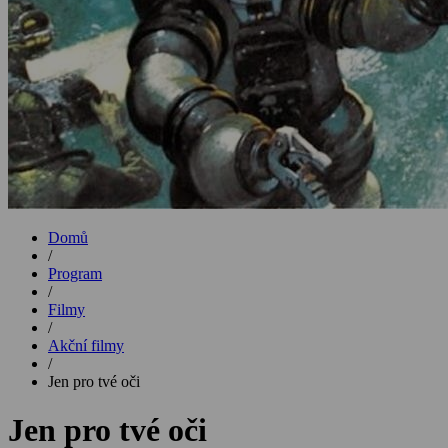
Domů
/
Program
/
Filmy
/
Akční filmy
/
Jen pro tvé oči
Jen pro tvé oči