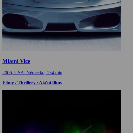
Miami Vice
2006, USA, Německo, 134 min
Filmy / Thrillery / Akční filmy