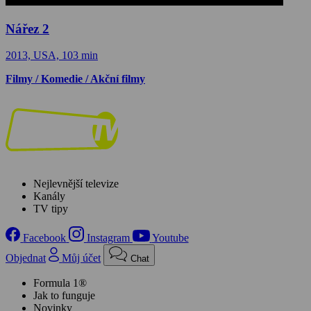
Nářez 2
2013, USA, 103 min
Filmy / Komedie / Akční filmy
Nejlevnější televize
Kanály
TV tipy
Facebook
Instagram
Youtube
Objednat
Můj účet
Chat
Formula 1®
Jak to funguje
Novinky