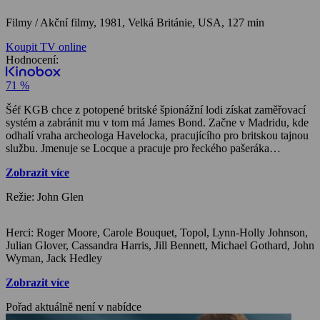
Filmy / Akční filmy,
1981, Velká Británie, USA, 127 min
Koupit TV online
Hodnocení:
71 %
Šéf KGB chce z potopené britské špionážní lodi získat zaměřovací
systém a zabránit mu v tom má James Bond. Začne v Madridu, kde
odhalí vraha archeologa Havelocka, pracujícího pro britskou tajnou
službu. Jmenuje se Locque a pracuje pro řeckého pašeráka
Columba, od něhož se Bond dozví, že za vším je někdo jiný…
Zobrazit více
Režie: John Glen
Herci: Roger Moore, Carole Bouquet, Topol, Lynn-Holly Johnson,
Julian Glover, Cassandra Harris, Jill Bennett, Michael Gothard, John
Wyman, Jack Hedley
Zobrazit více
Pořad aktuálně není v nabídce