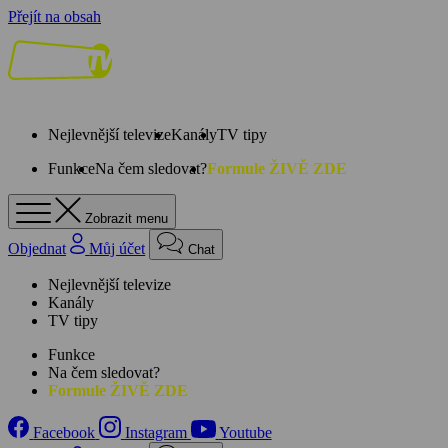
Přejít na obsah
Nejlevnější televize
Kanály
TV tipy
Funkce
Na čem sledovat?
Formule ŽIVĚ ZDE
Zobrazit menu
Objednat
Můj účet
Chat
Nejlevnější televize
Kanály
TV tipy
Funkce
Na čem sledovat?
Formule ŽIVĚ ZDE
Facebook
Instagram
Youtube