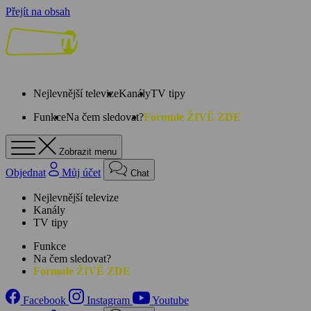
Přejít na obsah
Nejlevnější televize
Kanály
TV tipy
Funkce
Na čem sledovat?
Formule ŽIVĚ ZDE
Zobrazit menu
Objednat
Můj účet
Chat
Nejlevnější televize
Kanály
TV tipy
Funkce
Na čem sledovat?
Formule ŽIVĚ ZDE
Facebook
Instagram
Youtube