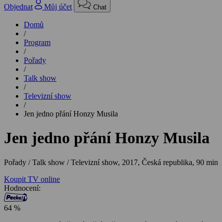
Objednat
Můj účet
Chat
Domů
/
Program
/
Pořady
/
Talk show
/
Televizní show
/
Jen jedno přání Honzy Musila
Jen jedno přání Honzy Musila
Pořady / Talk show / Televizní show,
2017, Česká republika, 90 min
Koupit TV online
Hodnocení:
64 %