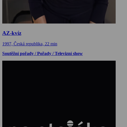
AZ-kvíz
1997, Česká republika, 22 min
Soutěžní pořady / Pořady / Televizní show