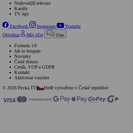
Nejlevnější televize
Kanály
TV tipy
Facebook
Instagram
Youtube
Objednat
Můj účet
Chat
Formula 1®
Jak to funguje
Novinky
Časté dotazy
Ceník, VOP a GDPR
Kontakt
Aktivovat voucher
© 2026 Pecka.TV
Hrdě vytvořeno v České republice