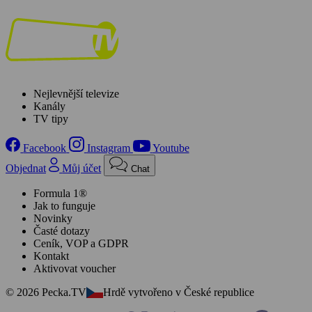
Nejlevnější televize
Kanály
TV tipy
Facebook
Instagram
Youtube
Objednat
Můj účet
Chat
Formula 1®
Jak to funguje
Novinky
Časté dotazy
Ceník, VOP a GDPR
Kontakt
Aktivovat voucher
© 2026 Pecka.TV
Hrdě vytvořeno v České republice