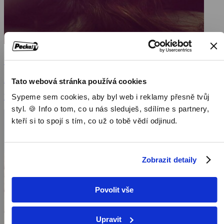
Zůstaň se mnou
2014, USA, 106 min
Tato webová stránka používá cookies
Sypeme sem cookies, aby byl web i reklamy přesně tvůj
Filmy / Dramatické filmy
styl. 🍪 Info o tom, co u nás sleduješ, sdílíme s partnery,
kteří si to spojí s tím, co už o tobě vědí odjinud.
Zobrazit detaily
Povolit vše
Upravit