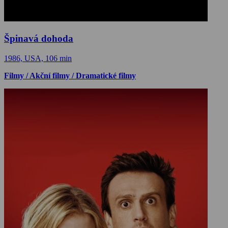
Špinavá dohoda
1986, USA, 106 min
Filmy / Akční filmy / Dramatické filmy