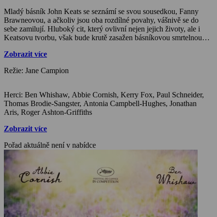
Mladý básník John Keats se seznámí se svou sousedkou, Fanny
Brawneovou, a ačkoliv jsou oba rozdílné povahy, vášnivě se do
sebe zamilují. Hluboký cit, který ovlivní nejen jejich životy, ale i
Keatsovu tvorbu, však bude krutě zasažen básníkovou smrtelnou
chorobou.
Zobrazit více
Novozélandská režisérka a scenáristka Jane Campionová zahájila
svou filmařskou kariéru krátkým snímkem Cvičení disciplíny – Kůra
Režie: Jane Campion
(1982), za nějž získala Zlatou palmu v kategorii krátkých filmů na
filmovém festivalu v Cannes. Celovečerním debutem se stalo její
drama Sweetie (1989), které rovněž zabodovalo na řadě festivalů.
Herci: Ben Whishaw, Abbie Cornish, Kerry Fox, Paul Schneider,
Podobně úspěšný byl i biografický film o spisovatelce Janet
Thomas Brodie-Sangster, Antonia Campbell-Hughes, Jonathan
Frameové Anděl u mého stolu (1990). Obrovský úspěch a
Aris, Roger Ashton-Griffiths
celosvětovou proslulost přineslo Campionové romantické drama
Piano (1993), oceněné třemi Oscary a celou řadou dalších cen.
Zobrazit více
Román Henryho Jamese zpracovala ve snímku Portrét dámy (1996),
následovaly snímky ze současnosti Jako dým (1999) a Piková trojka
Pořad aktuálně není v nabídce
(2003). Společně s dalšími známými režiséry se zúčastnila natáčení
povídkového filmu 8 (2008) na podporu OSN. Poté se opět vrátila k
biografickému žánru a zpracovala životní osud básníka Johna
Keatse ve snímku Jasná hvězda (2009), který byl nominován na
Oscara a získal celou řadu festivalových ocenění.