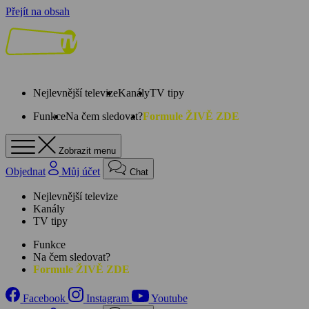
Přejít na obsah
Nejlevnější televize
Kanály
TV tipy
Funkce
Na čem sledovat?
Formule ŽIVĚ ZDE
Zobrazit menu
Objednat
Můj účet
Chat
Nejlevnější televize
Kanály
TV tipy
Funkce
Na čem sledovat?
Formule ŽIVĚ ZDE
Facebook
Instagram
Youtube