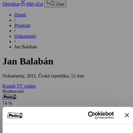
Objednat
Můj účet
Chat
Domů
/
Program
/
Dokumenty
/
Jan Balabán
Jan Balabán
Dokumenty,
2011, Česká republika, 52 min
Koupit TV online
Hodnocení:
74 %
Jan Balabán byl český prozaik, překladatel a publicista, až do své
náhlé smrti v roce 2010 žijící a tvořící v Ostravě. Jeho
nejvýraznějším žánrem byla tzv. existenciální povídka. Za
povídkovou knihu Možná, že odcházíme získal v roce 2005