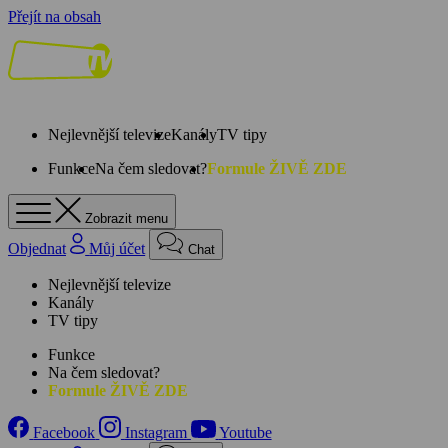
Přejít na obsah
Nejlevnější televize
Kanály
TV tipy
Funkce
Na čem sledovat?
Formule ŽIVĚ ZDE
Zobrazit menu
Objednat
Můj účet
Chat
Nejlevnější televize
Kanály
TV tipy
Funkce
Na čem sledovat?
Formule ŽIVĚ ZDE
Facebook
Instagram
Youtube