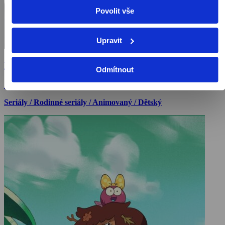
Povolit vše
Upravit
Lokomotiva Tomáš
Odmítnout
1984, Kanada, 22 min
Seriály / Rodinné seriály / Animovaný / Dětský