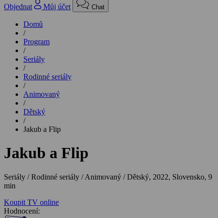
Objednat
Můj účet
Chat
Domů
/
Program
/
Seriály
/
Rodinné seriály
/
Animovaný
/
Dětský
/
Jakub a Flip
Jakub a Flip
Seriály / Rodinné seriály / Animovaný / Dětský,
2022, Slovensko, 9
min
Koupit TV online
Hodnocení: