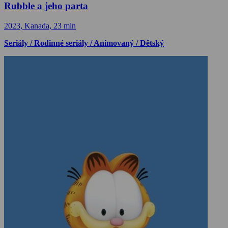
Rubble a jeho parta
2023, Kanada, 23 min
Seriály / Rodinné seriály / Animovaný / Dětský