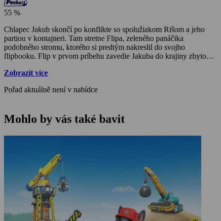
55 %
Chlapec Jakub skončí po konflikte so spolužiakom Rišom a jeho
partiou v kontajneri. Tam stretne Flipa, zeleného panáčika
podobného stromu, ktorého si predtým nakreslil do svojho
flipbooku. Flip v prvom príbehu zavedie Jakuba do krajiny zbytočne
vyhodeného papiera. Neustále ho tu pribúda. Hrozí, že spadne
Zobrazit více
papierová superlavína a všetko zasype. Keď sa Jakub vráti domov,
už vie, ako treba papierom šetriť a zbytočne ho nevyhadzovať.
Pořad aktuálně není v nabídce
Mohlo by vás také bavit