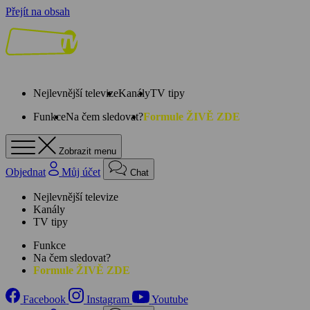
Přejít na obsah
Nejlevnější televize
Kanály
TV tipy
Funkce
Na čem sledovat?
Formule ŽIVĚ ZDE
Zobrazit menu
Objednat
Můj účet
Chat
Nejlevnější televize
Kanály
TV tipy
Funkce
Na čem sledovat?
Formule ŽIVĚ ZDE
Facebook
Instagram
Youtube