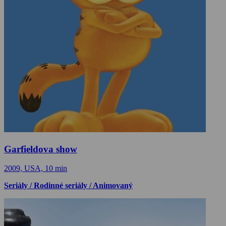
Garfieldova show
2009, USA, 10 min
Seriály / Rodinné seriály / Animovaný