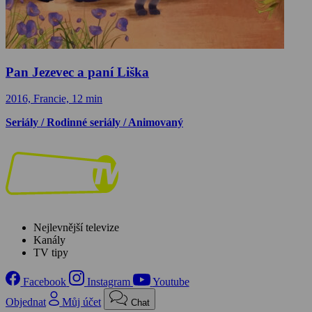
Pan Jezevec a paní Liška
2016, Francie, 12 min
Seriály / Rodinné seriály / Animovaný
Nejlevnější televize
Kanály
TV tipy
Facebook
Instagram
Youtube
Objednat
Můj účet
Chat