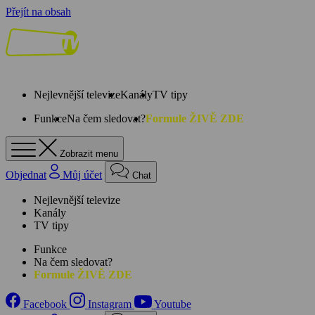
Přejít na obsah
Nejlevnější televize
Kanály
TV tipy
Funkce
Na čem sledovat?
Formule ŽIVĚ ZDE
Zobrazit menu
Objednat
Můj účet
Chat
Nejlevnější televize
Kanály
TV tipy
Funkce
Na čem sledovat?
Formule ŽIVĚ ZDE
Facebook
Instagram
Youtube