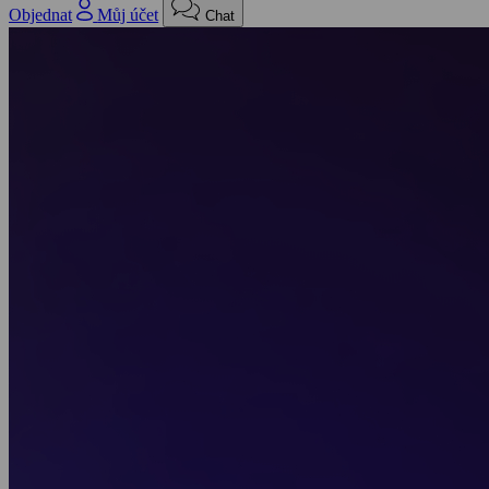
Objednat
Můj účet
Chat