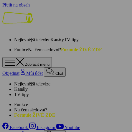
Přejít na obsah
Nejlevnější televize
Kanály
TV tipy
Funkce
Na čem sledovat?
Formule ŽIVĚ ZDE
Zobrazit menu
Objednat
Můj účet
Chat
Nejlevnější televize
Kanály
TV tipy
Funkce
Na čem sledovat?
Formule ŽIVĚ ZDE
Facebook
Instagram
Youtube