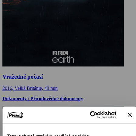
Vražedné počasí
2016, Velká Británie, 48 min
Dokumenty / Přírodovědné dokumenty