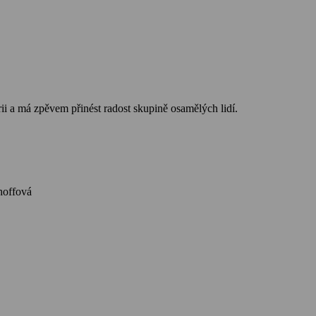
ii a má zpěvem přinést radost skupině osamělých lidí.
el, J. Wahlenová, C. Kirchhoffová