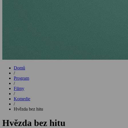
Domů
/
Program
/
Filmy
/
Komedie
/
Hvězda bez hitu
Hvězda bez hitu