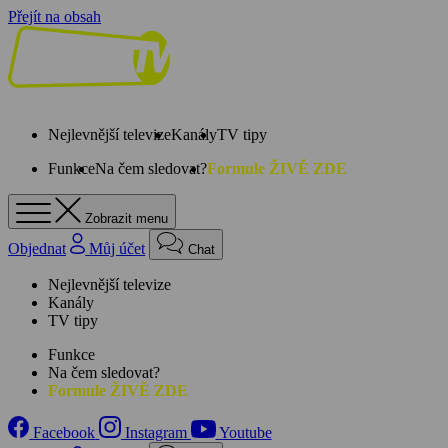
Přejít na obsah
Nejlevnější televize
Kanály
TV tipy
Funkce
Na čem sledovat?
Formule ŽIVĚ ZDE
Zobrazit menu
Objednat
Můj účet
Chat
Nejlevnější televize
Kanály
TV tipy
Funkce
Na čem sledovat?
Formule ŽIVĚ ZDE
Facebook
Instagram
Youtube