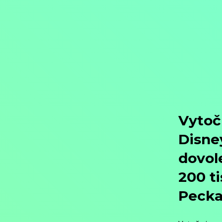
Objednat
Můj účet
Chat