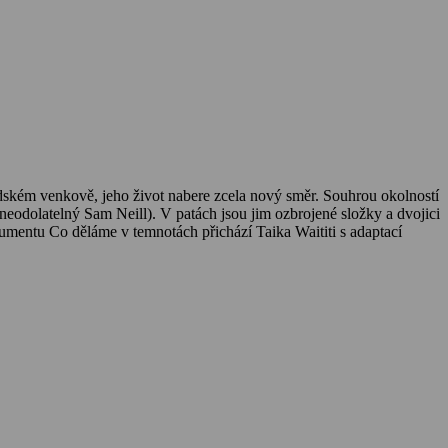
ndském venkově, jeho život nabere zcela nový směr. Souhrou okolností
neodolatelný Sam Neill). V patách jsou jim ozbrojené složky a dvojici
umentu Co děláme v temnotách přichází Taika Waititi s adaptací