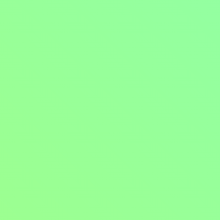
Kde a kdy sledovat
Hon na pačlověky
Pondělí 3.8.2026
12:10 hod
Sledovat
Hon na pačlověky
Úterý 11.8.2026
8:30 hod