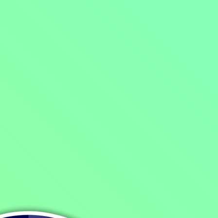
Domů
/
Program
/
Filmy
/
Dobrodružné filmy
/
Dramatické filmy
/
Hon na pačlověky