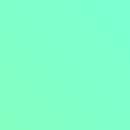
Přejít na obsah
Nejlevnější televize
Kanály
TV tipy
Funkce
Na čem sledovat?
Formule ŽIVĚ ZDE
Zobrazit menu
Objednat
Můj účet
Chat
Nejlevnější televize
Kanály
TV tipy
Funkce
Na čem sledovat?
Formule ŽIVĚ ZDE
Facebook
Instagram
Youtube