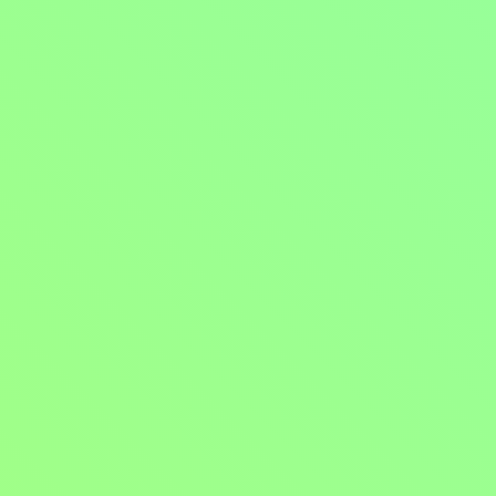
Mohlo by vás také bavit