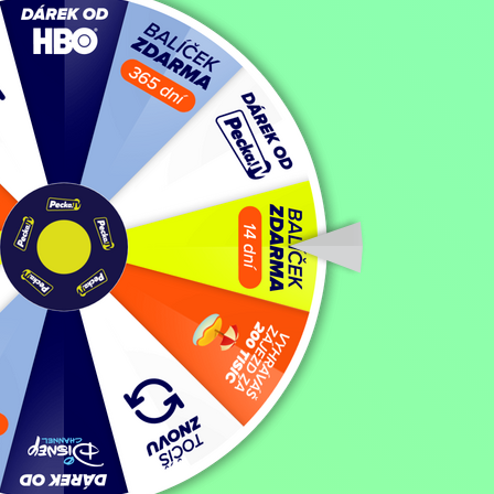
Hon na pačlověky
Filmy / Dobrodružné filmy / Dramatické filmy,
2016, Nový Zéland, 
Sledovat
Koupit TV online
Hodnocení:
73 %
Ricky je těžce zvladatelný, hip-hopem odkojený teenager, vyrůstajíc
se totiž Ricky, který dosud příliš nepřišel do kontaktu s přírodou, 
svérázných renegátů tak nezbývá než nechat stranou své odlišnosti 
humoristického románu oblíbeného novozélandského spisovatele a 
Zobrazit více
Režie: Taika Waititi
Zobrazit více