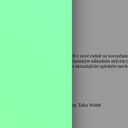
101 min
í v náhradní péči. Když jednoho dne skončí v nové rodině na novozéla
ocitá na útěku nehostinnou buší se svým bručounským náhradním strýcem (
a spojit síly k nevyrovnanému souboji… Po okouzlujícím upírském mock
legendárního bushmana Barryho Crumpa.
Herci: Julian Dennison, Sam Neill, Rima Te Wiata, Oscar Kightley, Rhys Darby, Cohen Holloway, Stan Walker, Taika Waititi