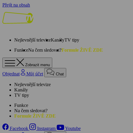
Přejít na obsah
Nejlevnější televize
Kanály
TV tipy
Funkce
Na čem sledovat?
Formule ŽIVĚ ZDE
Zobrazit menu
Objednat
Můj účet
Chat
Nejlevnější televize
Kanály
TV tipy
Funkce
Na čem sledovat?
Formule ŽIVĚ ZDE
Facebook
Instagram
Youtube