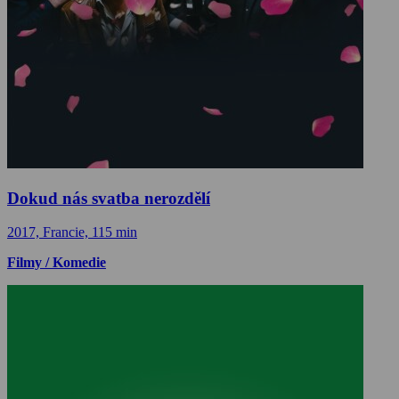
Dokud nás svatba nerozdělí
2017, Francie, 115 min
Filmy / Komedie