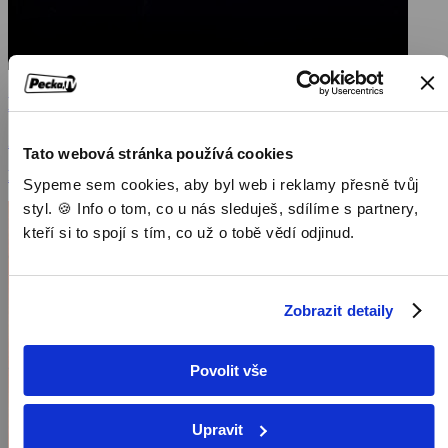
Nářez 2
2013, USA, 103 min
Tato webová stránka používá cookies
Filmy / Komedie / Akční filmy
Sypeme sem cookies, aby byl web i reklamy přesně tvůj
styl. 🍪 Info o tom, co u nás sleduješ, sdílíme s partnery,
kteří si to spojí s tím, co už o tobě vědí odjinud.
Zobrazit detaily
Povolit vše
Upravit