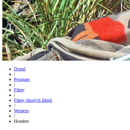
Domů
/
Program
/
Filmy
/
Filmy různých žánrů
/
Western
/
Hombre