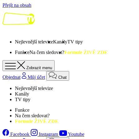
Přejít na obsah
Nejlevnější televize
Kanály
TV tipy
Funkce
Na čem sledovat?
Formule ŽIVĚ ZDE
Zobrazit menu
Objednat
Můj účet
Chat
Nejlevnější televize
Kanály
TV tipy
Funkce
Na čem sledovat?
Formule ŽIVĚ ZDE
Facebook
Instagram
Youtube