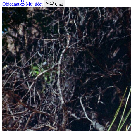
Objednat
Můj účet
Chat