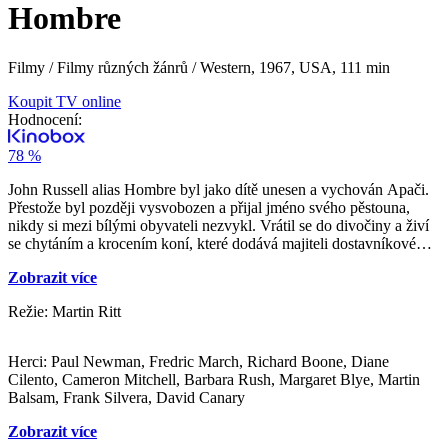
Hombre
Filmy / Filmy různých žánrů / Western,
1967, USA, 111 min
Koupit TV online
Hodnocení:
78 %
John Russell alias Hombre byl jako dítě unesen a vychován Apači.
Přestože byl později vysvobozen a přijal jméno svého pěstouna,
nikdy si mezi bílými obyvateli nezvykl. Vrátil se do divočiny a živí
se chytáním a krocením koní, které dodává majiteli dostavníkové
linky. Po smrti starého Russella se Hombre stává majitelem hotelu v
Zobrazit více
Sweetmary, ale majetek prodá a chce si koupit stádo koní…
Režie: Martin Ritt
Herci: Paul Newman, Fredric March, Richard Boone, Diane
Cilento, Cameron Mitchell, Barbara Rush, Margaret Blye, Martin
Balsam, Frank Silvera, David Canary
Zobrazit více