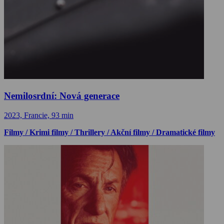
Nemilosrdní: Nová generace
2023, Francie, 93 min
Filmy / Krimi filmy / Thrillery / Akční filmy / Dramatické filmy