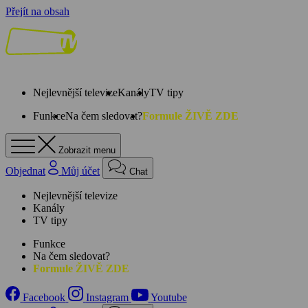
Přejít na obsah
Nejlevnější televize
Kanály
TV tipy
Funkce
Na čem sledovat?
Formule ŽIVĚ ZDE
Zobrazit menu
Objednat
Můj účet
Chat
Nejlevnější televize
Kanály
TV tipy
Funkce
Na čem sledovat?
Formule ŽIVĚ ZDE
Facebook
Instagram
Youtube