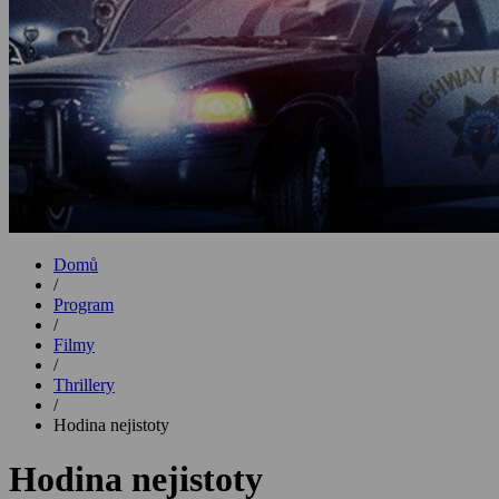
Domů
/
Program
/
Filmy
/
Thrillery
/
Hodina nejistoty
Hodina nejistoty