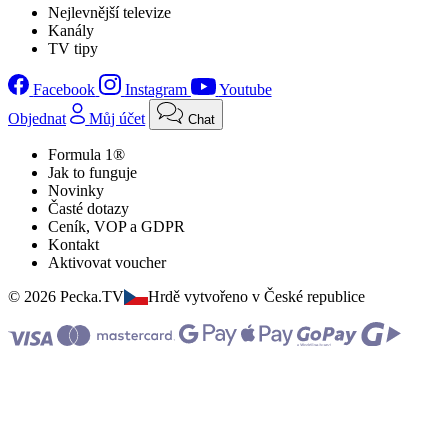
Nejlevnější televize
Kanály
TV tipy
Facebook
Instagram
Youtube
Objednat
Můj účet
Chat
Formula 1®
Jak to funguje
Novinky
Časté dotazy
Ceník, VOP a GDPR
Kontakt
Aktivovat voucher
© 2026 Pecka.TV
Hrdě vytvořeno v České republice