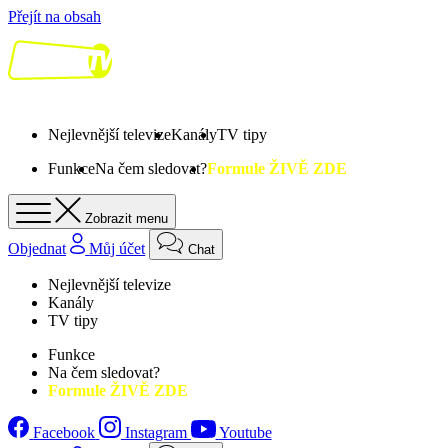
Přejít na obsah
Nejlevnější televize
Kanály
TV tipy
Funkce
Na čem sledovat?
Formule ŽIVĚ ZDE
Zobrazit menu
Objednat
Můj účet
Chat
Nejlevnější televize
Kanály
TV tipy
Funkce
Na čem sledovat?
Formule ŽIVĚ ZDE
Facebook
Instagram
Youtube