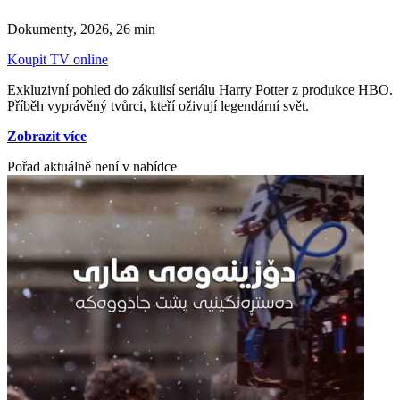
Dokumenty,
2026, 26 min
Koupit TV online
Exkluzivní pohled do zákulisí seriálu Harry Potter z produkce HBO.
Příběh vyprávěný tvůrci, kteří oživují legendární svět.
Zobrazit více
Pořad aktuálně není v nabídce