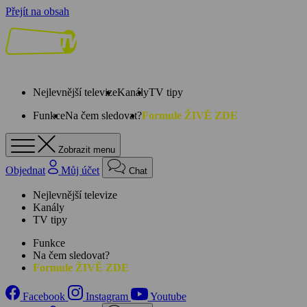
Přejít na obsah
Nejlevnější televize
Kanály
TV tipy
Funkce
Na čem sledovat?
Formule ŽIVĚ ZDE
Zobrazit menu
Objednat
Můj účet
Chat
Nejlevnější televize
Kanály
TV tipy
Funkce
Na čem sledovat?
Formule ŽIVĚ ZDE
Facebook
Instagram
Youtube