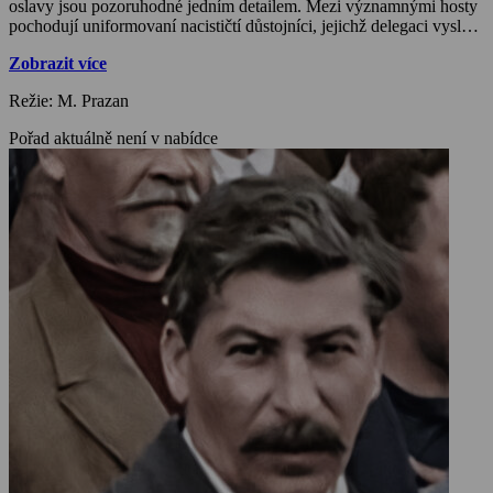
oslavy jsou pozoruhodné jedním detailem. Mezi významnými hosty
pochodují uniformovaní nacističtí důstojníci, jejichž delegaci vyslal
do Moskvy Hitler. Celá scéna vypadá bizarně. Co se za tím
Zobrazit více
skrývalo? Dva diktátoři, většinou považovaní za nesmiřitelné
nepřátele, měli společného více, než by se mohlo zdát. Jejich
Režie: M. Prazan
vzájemné obchody, vzájemná pomoc a vzájemný obdiv byly jedním
z nejlépe střežených tajemství poválečného období. Ale toto
Pořad aktuálně není v nabídce
nepřirozené spojenectví mezi komunistickým gigantem a nacistickou
Třetí říší se chýlilo ke konci. Za necelé dva měsíce se ďábelský pakt
změní v souboj tyranů. Hitler a Stalin se utkají v nejvražednějším
konfliktu historie, který si vyžádá miliony životů. Mohl mít jen
jednoho vítěze. Jejich spojenectví ohromilo svět. Jejich souboj celý
svět navždy změnil.