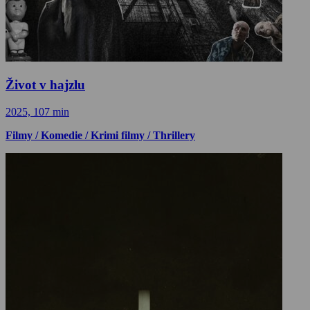
Život v hajzlu
2025, 107 min
Filmy / Komedie / Krimi filmy / Thrillery