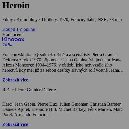
Heroin
Filmy / Krimi filmy / Thrillery,
1970, Francie, Itálie, NSR, 78 min
Koupit TV online
Hodnocení:
74 %
Francouzsko-italský snímek režiséra a scenáristy Pierra Granier-
Deferrea z roku 1970 připomene Jeana Gabina (vl. jménem Jean-
Alexis Moncorgé 1904–1976) v období jeho nejvyzrálejšího
herectví, kdy měl již za sebou desítky slavných rolí včetně Jeana
Valjeana či slavného komisaře Maigreta. Po dobu své 20 let dlouhé
Zobrazit více
herecké kariéry natočil Jean Gabin téměř půl stovky filmů.
Postava starého patriarchálního farmáře Augustea Maroilleura,
Režie: Pierre Granier-Deferre
kterou ztvárňuje v tomto kriminálně laděném thrilleru, Jeanu
Gabinovi dokonale padne. Jeho hrdina je despotickým, ale svým
způsobem spravedlivým vládcem své půdy v tradiční farmářské
Herci: Jean Gabin, Pierre Dux, Julien Guiomar, Christian Barbier,
rodině v Normandii, ve které společně hospodaří dvě dcery i jejich
Danièle Ajoret, Eléonore Hirt, Michel Barbey, Félix Marten, Marc
manželé. Ve chvíli, kdy Auguste zjistí, že jeho vnuk Henri je
Porel, Armando Francioli
zapleten do nebezpečného obchodu s pašeráky drog a že jeho farma
se dokonce stala úkrytem pro smrtící bílý prášek, neváhá vzít
Zobrazit více
spravedlnost do svých rukou. Když je však prolita krev, nebezpečná