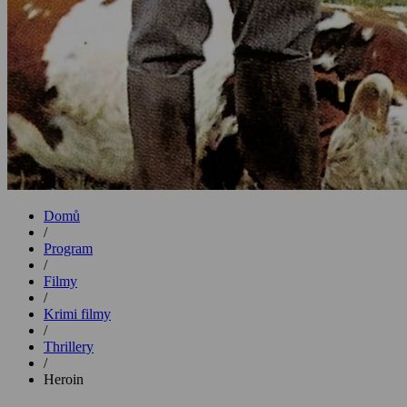
Domů
/
Program
/
Filmy
/
Krimi filmy
/
Thrillery
/
Heroin