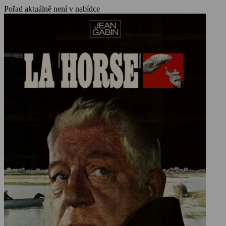
hra se mění v nevyhlášenou krutou válku bez zákona a pravidel.
Pořad aktuálně není v nabídce