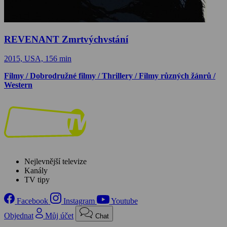
REVENANT Zmrtvýchvstání
2015, USA, 156 min
Filmy / Dobrodružné filmy / Thrillery / Filmy různých žánrů /
Western
Nejlevnější televize
Kanály
TV tipy
Facebook
Instagram
Youtube
Objednat
Můj účet
Chat