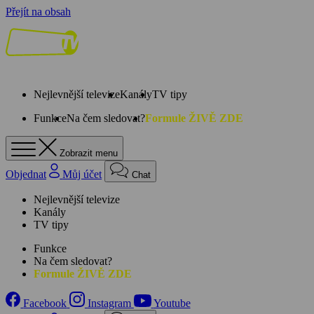
Přejít na obsah
Nejlevnější televize
Kanály
TV tipy
Funkce
Na čem sledovat?
Formule ŽIVĚ ZDE
Zobrazit menu
Objednat
Můj účet
Chat
Nejlevnější televize
Kanály
TV tipy
Funkce
Na čem sledovat?
Formule ŽIVĚ ZDE
Facebook
Instagram
Youtube