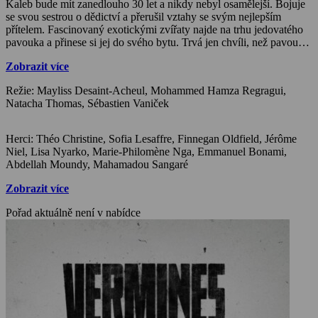
Kaleb bude mít zanedlouho 30 let a nikdy nebyl osamělejší. Bojuje
se svou sestrou o dědictví a přerušil vztahy se svým nejlepším
přítelem. Fascinovaný exotickými zvířaty najde na trhu jedovatého
pavouka a přinese si jej do svého bytu. Trvá jen chvíli, než pavouk
unikne a rozmnoží se, čímž se celé místo změní na strašivou
Zobrazit více
pavučinovou past. Policie zároveň uzamkne budovu a tím uvězní
obyvatele uvnitř. Jediná možnost pro Kaleba a jeho kamarády je
Režie: Mayliss Desaint-Acheul, Mohammed Hamza Regragui,
najít cestu ven a přežít.
Natacha Thomas, Sébastien Vaniček
Herci: Théo Christine, Sofia Lesaffre, Finnegan Oldfield, Jérôme
Niel, Lisa Nyarko, Marie-Philomène Nga, Emmanuel Bonami,
Abdellah Moundy, Mahamadou Sangaré
Zobrazit více
Pořad aktuálně není v nabídce