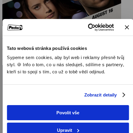
Špionáž
2013, USA, Francie, 120 min
Tato webová stránka používá cookies
Sypeme sem cookies, aby byl web i reklamy přesně tvůj
Filmy / Krimi filmy / Thrillery / Dramatické filmy
styl. 🍪 Info o tom, co u nás sleduješ, sdílíme s partnery,
kteří si to spojí s tím, co už o tobě vědí odjinud.
Zobrazit detaily
Povolit vše
Upravit