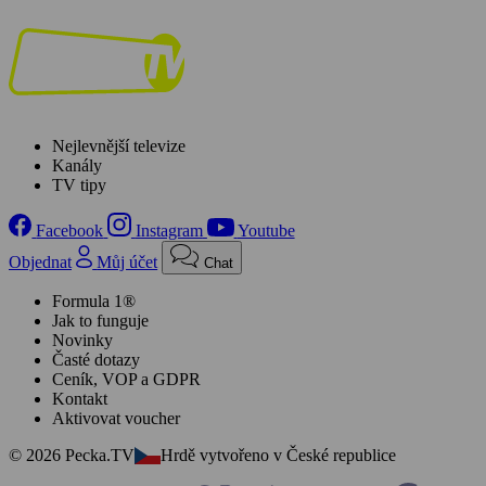
Nejlevnější televize
Kanály
TV tipy
Facebook
Instagram
Youtube
Objednat
Můj účet
Chat
Formula 1®
Jak to funguje
Novinky
Časté dotazy
Ceník, VOP a GDPR
Kontakt
Aktivovat voucher
© 2026 Pecka.TV
Hrdě vytvořeno v České republice