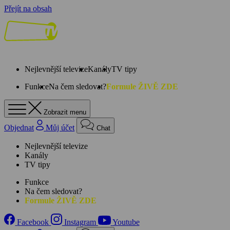
Přejít na obsah
Nejlevnější televize
Kanály
TV tipy
Funkce
Na čem sledovat?
Formule ŽIVĚ ZDE
Zobrazit menu
Objednat
Můj účet
Chat
Nejlevnější televize
Kanály
TV tipy
Funkce
Na čem sledovat?
Formule ŽIVĚ ZDE
Facebook
Instagram
Youtube