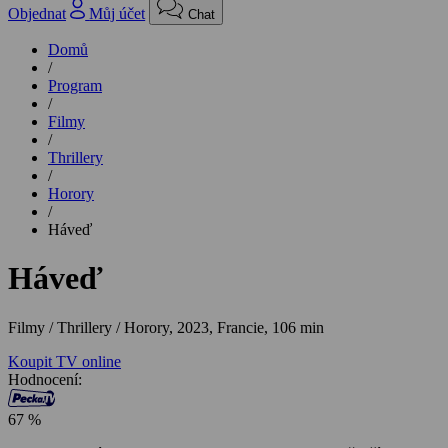
Objednat
Můj účet
Chat
Domů
/
Program
/
Filmy
/
Thrillery
/
Horory
/
Háveď
Háveď
Filmy / Thrillery / Horory,
2023, Francie, 106 min
Koupit TV online
Hodnocení:
67 %