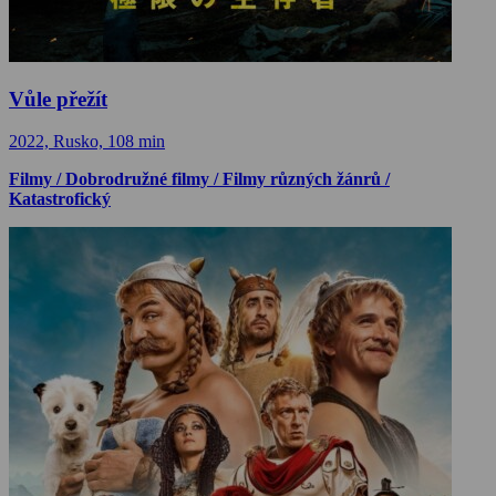
Vůle přežít
2022, Rusko, 108 min
Filmy / Dobrodružné filmy / Filmy různých žánrů /
Katastrofický