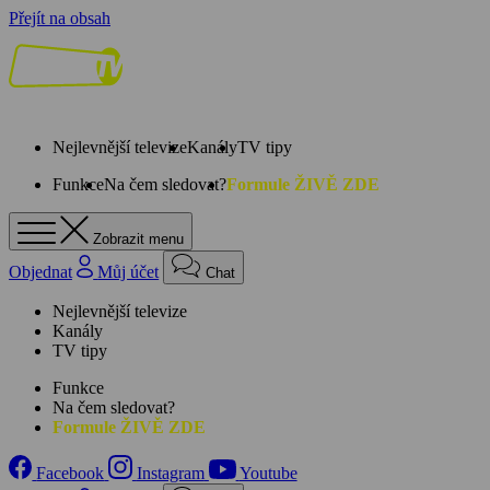
Přejít na obsah
Nejlevnější televize
Kanály
TV tipy
Funkce
Na čem sledovat?
Formule ŽIVĚ ZDE
Zobrazit menu
Objednat
Můj účet
Chat
Nejlevnější televize
Kanály
TV tipy
Funkce
Na čem sledovat?
Formule ŽIVĚ ZDE
Facebook
Instagram
Youtube