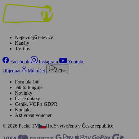
Nejlevnější televize
Kanály
TV tipy
Facebook
Instagram
Youtube
Objednat
Můj účet
Chat
Formula 1®
Jak to funguje
Novinky
Časté dotazy
Ceník, VOP a GDPR
Kontakt
Aktivovat voucher
© 2026 Pecka.TV
Hrdě vytvořeno v České republice