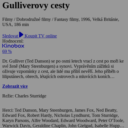
Gulliverovy cesty
Filmy / Dobrodružné filmy / Fantasy filmy,
1996, Velká Británie,
USA, 186 min
Sledovat
Koupit TV online
Hodnocení:
69 %
Dr. Gulliver (Ted Danson) se po osmi letech vrací z cest po moři ke
své ženě (Mary Steenburgen) a synovi. Vyprávěním zážitků si
oživuje vzpomínky z cest, ale lidé mu příliš nevěří. Jeho příběh o
liliputánech, obrech, létajících ostrovech a mluvících koních
nepůsobí příliš věrohodně. Je prohlášen za blázna a má spoustu
Zobrazit více
práce dokázat všem, že mluví pravdu. Po tak dlouhém odloučení
chce žít konečně se svou rodinou.
Režie: Charles Sturridge
Herci: Ted Danson, Mary Steenburgen, James Fox, Ned Beatty,
Edward Fox, Robert Hardy, Nicholas Lyndhurst, Tom Sturridge,
Karyn Parsons, Alfre Woodard, Edward Woodward, Peter O'Toole,
Warwick Davis, Geraldine Chaplin, John Gielgud, Isabelle Huppert,